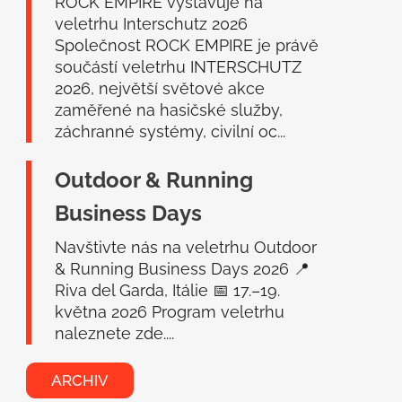
í
ROCK EMPIRE vystavuje na
veletrhu Interschutz 2026
Společnost ROCK EMPIRE je právě
součástí veletrhu INTERSCHUTZ
2026, největší světové akce
zaměřené na hasičské služby,
záchranné systémy, civilní oc...
Outdoor & Running
Business Days
Navštivte nás na veletrhu Outdoor
& Running Business Days 2026 📍
Riva del Garda, Itálie 📅 17.–19.
května 2026 Program veletrhu
naleznete zde....
ARCHIV