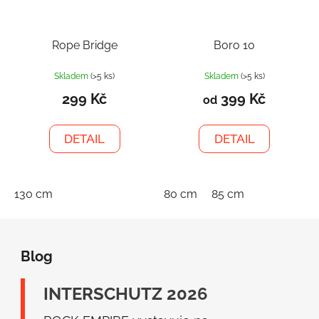
Rope Bridge
Boro 10
Skladem
(>5 ks)
Skladem
(>5 ks)
299 Kč
399 Kč
od
DETAIL
DETAIL
130 cm
80 cm
85 cm
Z
á
Blog
p
a
INTERSCHUTZ 2026
t