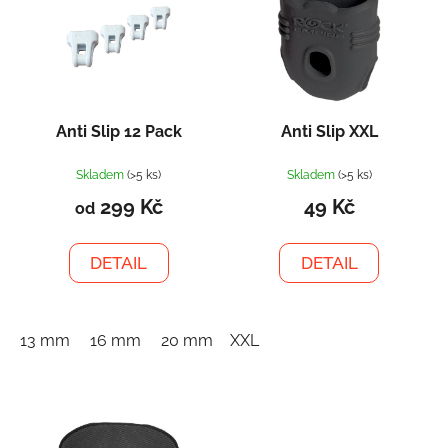
r
p
o
i
d
s
u
p
k
r
t
Anti Slip 12 Pack
Anti Slip XXL
o
ů
d
Skladem
(>5 ks)
Skladem
(>5 ks)
u
299 Kč
49 Kč
od
k
t
DETAIL
DETAIL
ů
13 mm
16 mm
20 mm
XXL