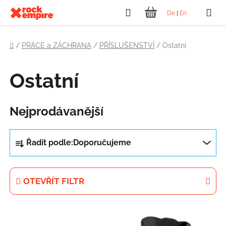
Přejít
Hledat
De
|
En
na
NÁKUPNÍ
obsah
Domů
KOŠÍK
/
PRÁCE a ZÁCHRANA
/
PŘÍSLUŠENSTVÍ
/
Ostatní
Ostatní
Nejprodávanější
Ř
Řadit podle:
Doporučujeme
a
z
e
OTEVŘÍT FILTR
n
í
V
p
ý