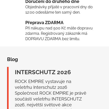
v
Doručení do druhého dne
k
Objednávky přijaté v pracovní dny do
y
12:00 odesíláme ten samý den.
v
Přeprava ZDARMA
ý
p
Při nákupu nad 500 Kč máte dopravu
i
zdarma. Registrovaný zákazník má
s
DOPRAVU ZDARMA bez limitu.
u
Z
á
Blog
p
a
INTERSCHUTZ 2026
t
í
ROCK EMPIRE vystavuje na
veletrhu Interschutz 2026
Společnost ROCK EMPIRE je právě
součástí veletrhu INTERSCHUTZ
2026, největší světové akce