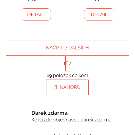
DETAIL
DETAIL
NAČÍST 7 DALŠÍCH
S
1
2
t
r
O
á
19
položek celkem
v
n
l
k
NAHORU
á
o
d
v
a
á
c
n
Dárek zdarma
í
í
Ke každé objednávce dárek zdarma.
p
r