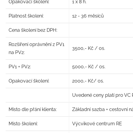
Opakovací školení:
1 x 8 h.
Platnost školení:
12 - 36 měsíců
Cena školení bez DPH:
Rozšíření oprávnění z PV1
3500,- Kč / os.
na PV2:
PV1 + PV2:
5000,- Kč / os.
Opakovací školení:
2000,- Kč/ os.
Uvedené ceny platí pro VC
Místo dle přání klienta:
Základní sazba + cestovní n
Místo školení:
Výcvikové centrum RE