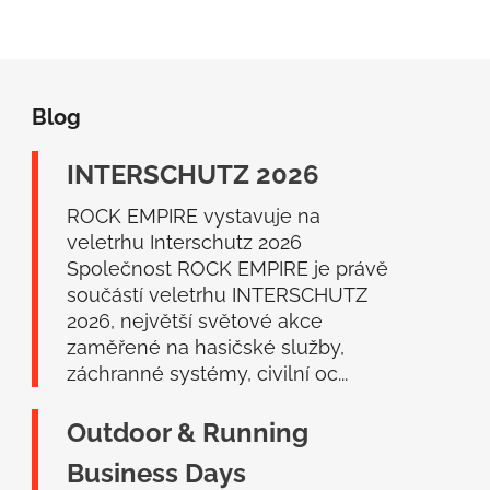
Z
á
Blog
p
a
INTERSCHUTZ 2026
t
í
ROCK EMPIRE vystavuje na
veletrhu Interschutz 2026
Společnost ROCK EMPIRE je právě
součástí veletrhu INTERSCHUTZ
2026, největší světové akce
zaměřené na hasičské služby,
záchranné systémy, civilní oc...
Outdoor & Running
Business Days