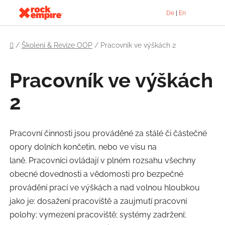
Přejít
De
|
En
na
obsah
Domů
/
Školení & Revize OOP
/
Pracovník ve výškách 2
Pracovník ve výškách
2
Pracovní činnosti jsou prováděné za stálé či částečné
opory dolních končetin, nebo ve visu na
laně. Pracovníci ovládají v plném rozsahu všechny
obecné dovednosti a vědomosti pro bezpečné
provádění prací ve výškách a nad volnou hloubkou
jako je: dosažení pracoviště a zaujmutí pracovní
polohy; vymezení pracoviště; systémy zadržení;