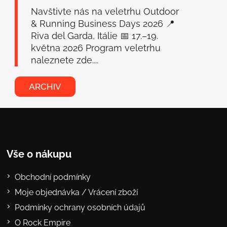
Navštivte nás na veletrhu Outdoor
& Running Business Days 2026 📍
Riva del Garda, Itálie 📅 17.–19.
května 2026 Program veletrhu
naleznete zde....
ARCHIV
Vše o nákupu
Obchodní podmínky
Moje objednávka / Vrácení zboží
Podmínky ochrany osobních údajů
O Rock Empire