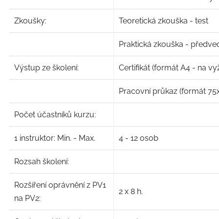
Zkoušky:
Teoretická zkouška - test
Praktická zkouška - předve
Výstup ze školení:
Certifikát (formát A4 - na vy
Pracovní průkaz (formát 7
Počet účastníků kurzu:
1 instruktor: Min. - Max.
4 - 12 osob
Rozsah školení:
Rozšíření oprávnění z PV1
2 x 8 h.
na PV2: