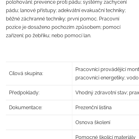
polohování; prevence proti pádu; systémy zachycení
pádu; lanové přístupy; adekvátní evakuační techniky;
běžné záchranné techniky; první pomoc. Pracovní
pozice je dosaženo pochozím způsobem; pomocí
zařízení; po žebříku; nebo pomocí lan.
Pracovníci provádějící montá
Cílová skupina:
pracovníci energetiky; vodo
Předpoklady:
Vhodný zdravotní stav; pra
Dokumentace:
Prezenční listina
Osnova školení
Pomocné školící materiály