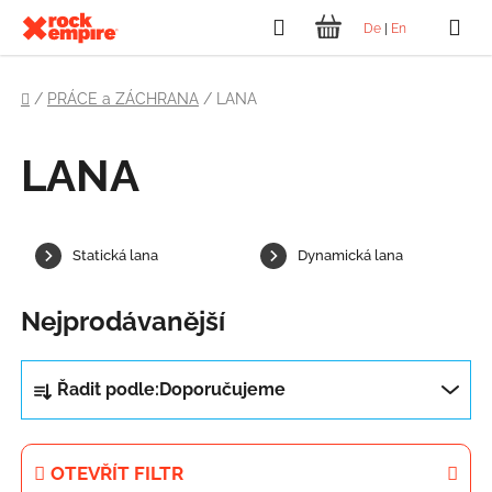
Přejít
Hledat
De
|
En
na
NÁKUPNÍ
obsah
Domů
KOŠÍK
/
PRÁCE a ZÁCHRANA
/
LANA
LANA
Statická lana
Dynamická lana
Nejprodávanější
Ř
Řadit podle:
Doporučujeme
a
z
e
OTEVŘÍT FILTR
n