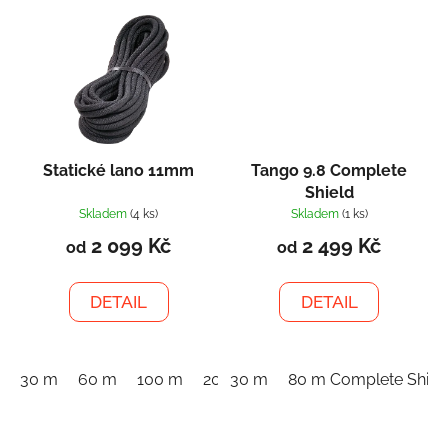
Statické lano 11mm
Tango 9.8 Complete
Shield
Skladem
(4 ks)
Skladem
(1 ks)
2 099 Kč
2 499 Kč
od
od
DETAIL
DETAIL
30 m
60 m
100 m
200 m
30 m
80 m Complete Shiel