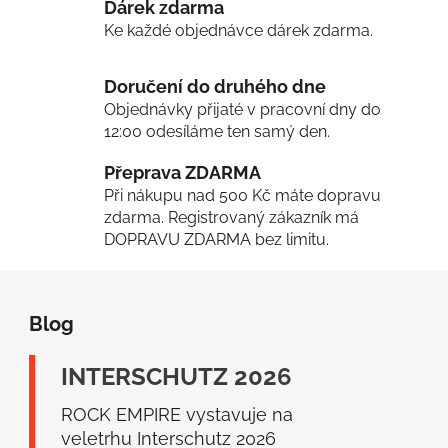
Dárek zdarma
á
d
Ke každé objednávce dárek zdarma.
a
c
Doručení do druhého dne
í
Objednávky přijaté v pracovní dny do
p
12:00 odesíláme ten samý den.
r
v
Přeprava ZDARMA
k
Při nákupu nad 500 Kč máte dopravu
y
zdarma. Registrovaný zákazník má
v
DOPRAVU ZDARMA bez limitu.
ý
p
Z
i
á
s
Blog
p
u
a
INTERSCHUTZ 2026
t
í
ROCK EMPIRE vystavuje na
veletrhu Interschutz 2026