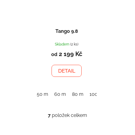
Tango 9.8
Skladem
(2 ks)
2 199 Kč
od
DETAIL
50 m
60 m
80 m
100 m
7
položek celkem
O
v
l