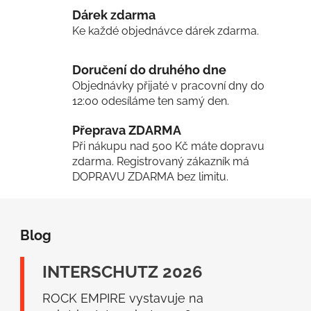
l
Dárek zdarma
á
d
Ke každé objednávce dárek zdarma.
a
c
Doručení do druhého dne
í
Objednávky přijaté v pracovní dny do
p
12:00 odesíláme ten samý den.
r
v
Přeprava ZDARMA
k
Při nákupu nad 500 Kč máte dopravu
y
zdarma. Registrovaný zákazník má
v
DOPRAVU ZDARMA bez limitu.
ý
p
Z
i
á
s
Blog
p
u
a
INTERSCHUTZ 2026
t
í
ROCK EMPIRE vystavuje na