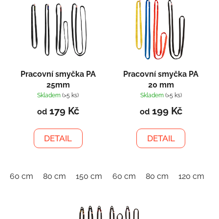
ý
r
p
o
i
d
s
u
p
k
r
t
Pracovní smyčka PA
Pracovní smyčka PA
o
ů
25mm
20 mm
d
Skladem
(>5 ks)
Skladem
(>5 ks)
u
179 Kč
199 Kč
od
od
k
t
DETAIL
DETAIL
ů
60 cm
80 cm
150 cm
60 cm
80 cm
120 cm
1