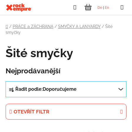
Přejít
Hledat
De
|
En
na
NÁKUPNÍ
obsah
Domů
KOŠÍK
/
PRÁCE a ZÁCHRANA
/
SMYČKY A LANYARDY
/
Šité
smyčky
Šité smyčky
Nejprodávanější
Ř
Řadit podle:
Doporučujeme
a
z
e
OTEVŘÍT FILTR
n
í
V
p