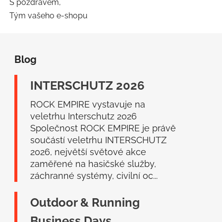
S pozdravem,
Tým vašeho e-shopu
Z
á
Blog
p
a
INTERSCHUTZ 2026
t
í
ROCK EMPIRE vystavuje na
veletrhu Interschutz 2026
Společnost ROCK EMPIRE je právě
součástí veletrhu INTERSCHUTZ
2026, největší světové akce
zaměřené na hasičské služby,
záchranné systémy, civilní oc...
Outdoor & Running
Business Days