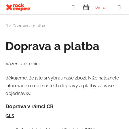
Přejít
Hledat
De
|
En
na
NÁKUPNÍ
obsah
Domů
KOŠÍK
/
Doprava a platba
Doprava a platba
Vážení zákazníci,
děkujeme, že jste si vybrali naše zboží. Níže naleznete
informace o možnostech dopravy a platby za vaše
objednávky.
Doprava v rámci ČR
GLS: