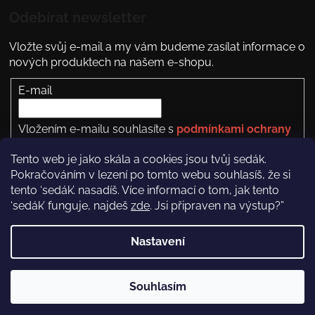
Odebírat newsletter
Vložte svůj e-mail a my vám budeme zasílat informace o
nových produktech na našem e-shopu.
E-mail
Vložením e-mailu souhlasíte s
podmínkami ochrany
osobních údajů
Tento web je jako skála a cookies jsou tvůj sedák.
PŘIHLÁSIT SE
Pokračováním v lezení po tomto webu souhlasíš, že si
tento ‘sedák’. nasadíš. Více informací o tom, jak tento
‘sedák’ funguje, najdeš
zde
. Jsi připraven na výstup?”
Nastavení
Copyright 2026
Rock Empire
. Všechna práva
vyhrazena.
Souhlasím
Vytvořil Shoptet