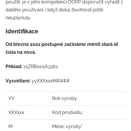
použití, je v jeho kompetenci OOPP doporučit vyřadit z
dalšího používání, i když doba životnosti ještě
neuplynula.
Identifikace
Od března 2021 postupně začínáme měnit stará id
čísla na nová.
Příklad:
21ZRB001A3261
Vysvětlení
: yyXXXxxxM
####
YY
Rok výroby
XXXxxx
Kód produktu
M
Měsíc výroby*