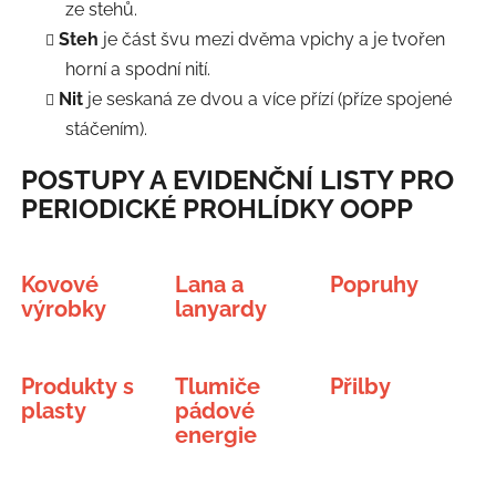
ze stehů.
Steh
je část švu mezi dvěma vpichy a je tvořen
horní a spodní nití.
Nit
je seskaná ze dvou a více přízí (příze spojené
stáčením).
POSTUPY A EVIDENČNÍ LISTY PRO
PERIODICKÉ PROHLÍDKY OOPP
Kovové
Lana a
Popruhy
výrobky
lanyardy
Produkty s
Tlumiče
Přilby
plasty
pádové
energie