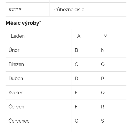
####
Průběžné číslo
Měsíc výroby*
Leden
A
M
Únor
B
N
Březen
C
O
Duben
D
P
Květen
E
Q
Červen
F
R
Červenec
G
S