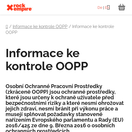
Přejít
Hledat
De
|
En
na
NÁ
obsah
Domů
KO
/
Informace ke kontrole OOPP
/
Informace ke kontrole
OOPP
Informace ke
kontrole OOPP
Osobní Ochranné Pracovní Prostředky
(zkráceně OOPP) jsou ochranné prostředky,
které jsou určeny k ochraně uživatele před
bezpečnostními riziky a které nesmí ohrožovat
jejich zdraví, nesmí bránit při výkonu práce a
musejí splňovat požadavky stanovené
nařízením
Evropského parlamentu a Rady (EU)
2016/425 ze dne 9. Března 2016 o osobních
ochranných prostředcích.