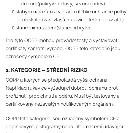
extrémní (pokrývka hlavy, sezónní oděv)
slabým nárazům a vibracím (lehké ochranné přilby
proti skalpování vlasů, rukavice, lehká obuv atd.)
slunečnímu záření (sluneční brýle)
Pro tyto OOPP mohou provádět testy a vystavovat
certifikáty samotní výrobci. OOPP této kategorie jsou
označeny symbolem CE.
2. KATEGORIE – STŘEDNÍ RIZIKO
OOPP u kterých se předpokládá vyšší ochrana.
Například rukavice vyžadující dobrou ochranu proti
proříznutí, propíchnutí a oděru. Musí být testovány a
certifikovány nezávislým notifikovaným orgánem.
OOPP této kategorie jsou označeny symbolem CE a
doplňkovými piktogramy nebo informacemi udávající