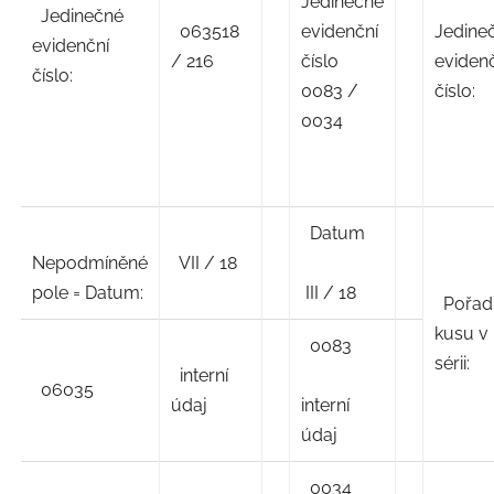
Jedinečné
Jedinečné
063518
evidenční
Jedine
evidenční
/ 216
číslo
eviden
číslo:
0083 /
číslo:
0034
Datum
Nepodmíněné
VII / 18
pole = Datum:
III / 18
Pořad
kusu v
0083
sérii:
interní
06035
údaj
interní
údaj
0034