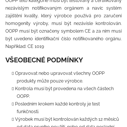
OOPP této kategorie musí být testovány a certifikovány
nezávislým notifikovaným orgánem a navíc systém
zajištění kvality, který výrobce používá pro zaručení
homogenity výroby, musí být nezávisle kontrolován.
OOPP musí být označeny symbolem CE a za ním musí
být uvedeno identifikační číslo notifikovaného orgánu.
Například: CE 1019
VŠEOBECNÉ PODMÍNKY
Opravovat nebo upravovat všechny OOPP
produkty může pouze výrobce.
Kontrola musí být provedena na všech částech
OOPP.
Posledním krokem každé kontroly je test
funkčnosti.
Výrobek musí být kontrolován každých 12 měsíců
od data prvního použití, nebo od data poslední