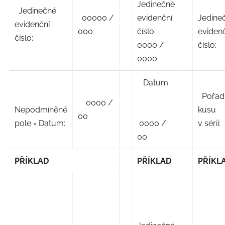
Jedinečné
Jedinečné
00000 /
evidenční
Jedine
evidenční
000
číslo
eviden
číslo:
0000 /
číslo:
0000
Datum
Pořad
0000 /
Nepodmíněné
kusu
00
pole = Datum:
0000 /
v sérii:
00
PŘÍKLAD
PŘÍKLAD
PŘÍKL