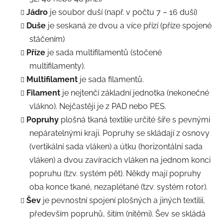
Jádro
je soubor duší (např. v počtu 7 – 16 duší)
Duše
je seskaná ze dvou a více přízí (příze spojené
stáčením)
Příze
je sada multifilamentů (stočené
multifilamenty).
Multifilament
je sada filamentů.
Filament
je nejtenčí základní jednotka (nekonečné
vlákno). Nejčastěji je z PAD nebo PES.
Popruhy
plošná tkaná textilie určité šíře s pevnými
nepáratelnými kraji. Popruhy se skládají z osnovy
(vertikální sada vláken) a útku (horizontální sada
vláken) a dvou zavíracích vláken na jednom konci
popruhu (tzv. systém pět). Někdy mají popruhy
oba konce tkané, nezaplétané (tzv. systém rotor).
Šev
je pevnostní spojení plošných a jiných textilií,
především popruhů, šitím (nitěmi). Šev se skládá