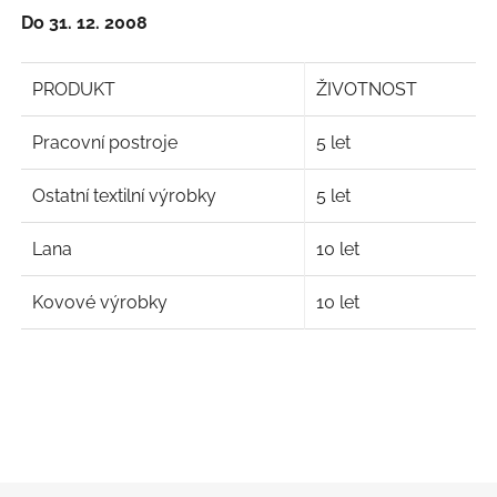
Do 31. 12. 2008
PRODUKT
ŽIVOTNOST
Pracovní postroje
5 let
Ostatní textilní výrobky
5 let
Lana
10 let
Kovové výrobky
10 let
Z