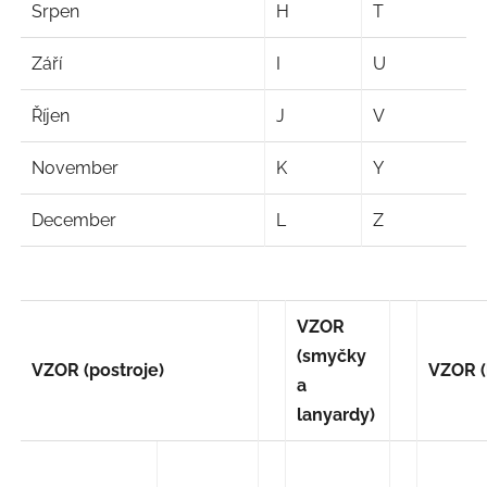
Srpen
H
T
Září
I
U
Říjen
J
V
November
K
Y
December
L
Z
VZOR
(smyčky
VZOR (postroje)
VZOR (
a
lanyardy)