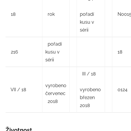
18
rok
pořadí
N001
kusu v
sérii
pořadí
216
kusu v
18
sérii
III / 18
vyrobeno
VII / 18
vyrobeno
0124
červenec
březen
2018
2018
Životnost