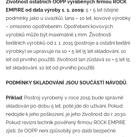
Životnost ostatních OOPP vyráběných firmou ROCK
EMPIRE od data výroby 1. 1. 2009:
5 + 5 let (stejné
podmínky jako u úvazků), lana – 10 let, kovové výrobky
– omezeno opotřebením. Opotřebení kovových
výrobků může být maximálně 1 mm. Životnosti
textilních výrobků od 1. 1. 2015 (postroje a ostatní textilní
výrobky) se upravuje na 10 + 5 let (5 let skladování, 10
let od prvního použití), životnost lan zůstává 10 + 5 let (5
let skladování, 10 let od prvního použití).
PODMÍNKY SKLADOVÁNÍ JSOU SOUČÁSTÍ NÁVODŮ.
Příklad
: Postroj vyrobený v roce 2015 bude správně
skladován po dobu 5 let, poté jde do užívání. Pokud
nedojde k jeho poškození, je jeho životnost do r. 2030.
Pokud revizní technik pověřený firmou ROCK EMPIRE
zjistí, že OOPP není způsobilý pro další bezpečné