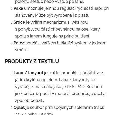
polohy, sestup nebo výstup po laně.
Páka
umožňuje jemnou regulaci rychlosti např. při
slaňování. Může být vyrobena i z plastu.
Srdce
je vnitřní mechanizmus, většinou
s pohyblivou částí připevněnou na ose, který
spolu s lanem funguje na principu tření.
Palec
součást zařízení blokující systém v jednom
směru.
PRODUKTY Z TEXTILU
Lano / lanyard
je textilní produkt skládající se z
jádra krytého opletem. Lana / lanyardy se
vyrábějí z materiálů jako je PES, PAD, Kevlar a
jiné, přičemž použitý materiál předurčuje účel a
způsob použití.
Oplet
je soubor přízí spojených splétáním (např.
32, 40 nebo 48 přízí)