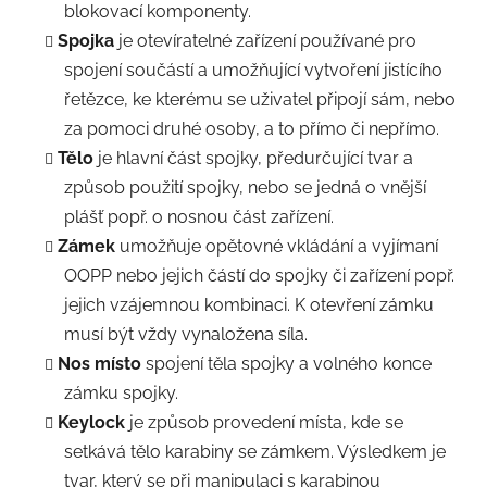
blokovací komponenty.
Spojka
je otevíratelné zařízení používané pro
spojení součástí a umožňující vytvoření jistícího
řetězce, ke kterému se uživatel připojí sám, nebo
za pomoci druhé osoby, a to přímo či nepřímo.
Tělo
je hlavní část spojky, předurčující tvar a
způsob použití spojky, nebo se jedná o vnější
plášť popř. o nosnou část zařízení.
Zámek
umožňuje opětovné vkládání a vyjímaní
OOPP nebo jejich částí do spojky či zařízení popř.
jejich vzájemnou kombinaci. K otevření zámku
musí být vždy vynaložena síla.
Nos místo
spojení těla spojky a volného konce
zámku spojky.
Keylock
je způsob provedení místa, kde se
setkává tělo karabiny se zámkem. Výsledkem je
tvar, který se při manipulaci s karabinou