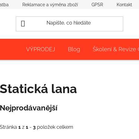
atba
Reklamace a výměna zboží
GPSR
Kontakt
VÝPRODEJ
Blog
Školení & Revize
Statická lana
Nejprodávanější
Stránka
1
z
1
-
3
položek celkem