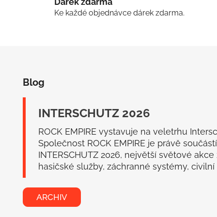
Dárek zdarma
Ke každé objednávce dárek zdarma.
Z
á
Blog
p
a
t
INTERSCHUTZ 2026
í
ROCK EMPIRE vystavuje na veletrhu Inters
Společnost ROCK EMPIRE je právě součástí
INTERSCHUTZ 2026, největší světové akce
hasičské služby, záchranné systémy, civilní o
ARCHIV