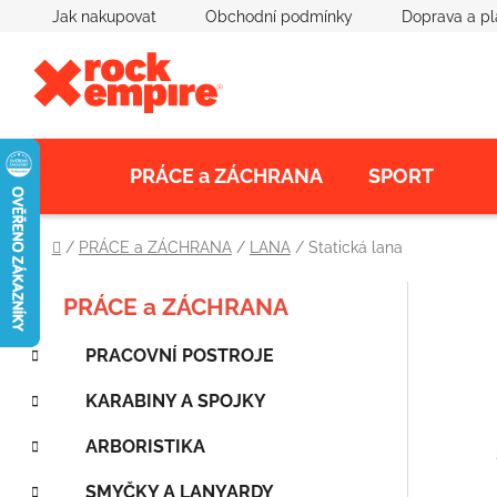
Přejít
Jak nakupovat
Obchodní podmínky
Doprava a pl
na
obsah
PRÁCE a ZÁCHRANA
SPORT
Domů
/
PRÁCE a ZÁCHRANA
/
LANA
/
Statická lana
K
Přeskočit
P
PRÁCE a ZÁCHRANA
a
kategorie
o
t
PRACOVNÍ POSTROJE
s
e
t
g
KARABINY A SPOJKY
o
r
r
a
ARBORISTIKA
i
n
e
SMYČKY A LANYARDY