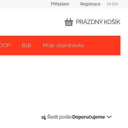
Přihlášení
Registrace
De
|
En
PRÁZDNÝ KOŠÍK
NÁKUPNÍ
KOŠÍK
 OOP
B2B
Moje objednávka
Ř
Řadit podle:
Doporučujeme
a
z