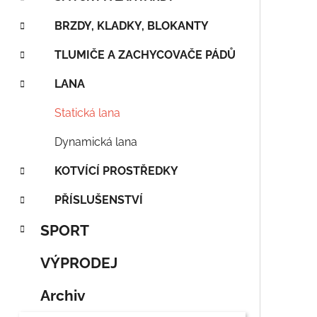
n
í
BRZDY, KLADKY, BLOKANTY
p
TLUMIČE A ZACHYCOVAČE PÁDŮ
a
n
LANA
e
Statická lana
l
Dynamická lana
KOTVÍCÍ PROSTŘEDKY
PŘÍSLUŠENSTVÍ
SPORT
VÝPRODEJ
Archiv