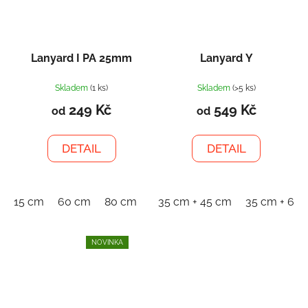
Lanyard I PA 25mm
Lanyard Y
Skladem
(1 ks)
Skladem
(>5 ks)
249 Kč
549 Kč
od
od
DETAIL
DETAIL
15 cm
60 cm
80 cm
120 cm
35 cm + 45 cm
150 cm
35 cm + 60
NOVINKA