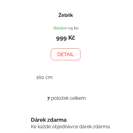
Žebřík
Skladem
(>5 ks)
999 Kč
DETAIL
160 cm
7
položek celkem
O
v
l
Dárek zdarma
á
d
Ke každé objednávce dárek zdarma.