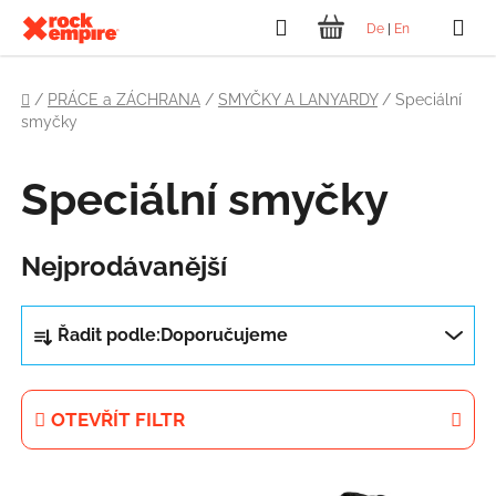
Přejít
Hledat
De
|
En
na
NÁKUPNÍ
obsah
Domů
KOŠÍK
/
PRÁCE a ZÁCHRANA
/
SMYČKY A LANYARDY
/
Speciální
smyčky
Speciální smyčky
Nejprodávanější
Ř
Řadit podle:
Doporučujeme
a
z
e
OTEVŘÍT FILTR
n
í
V
p