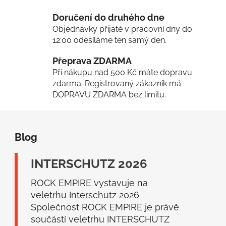
a
c
Doručení do druhého dne
í
Objednávky přijaté v pracovní dny do
p
12:00 odesíláme ten samý den.
r
v
Přeprava ZDARMA
k
Při nákupu nad 500 Kč máte dopravu
y
zdarma. Registrovaný zákazník má
v
DOPRAVU ZDARMA bez limitu.
ý
p
Z
i
á
s
Blog
p
u
a
INTERSCHUTZ 2026
t
í
ROCK EMPIRE vystavuje na
veletrhu Interschutz 2026
Společnost ROCK EMPIRE je právě
součástí veletrhu INTERSCHUTZ