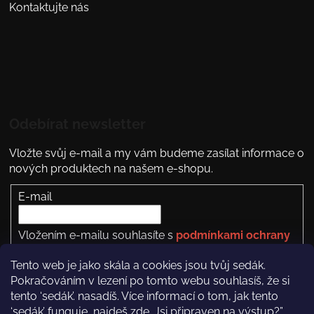
Kontaktujte nás
Odebírat newsletter
Vložte svůj e-mail a my vám budeme zasílat informace o
nových produktech na našem e-shopu.
E-mail
Vložením e-mailu souhlasíte s
podmínkami ochrany
osobních údajů
Tento web je jako skála a cookies jsou tvůj sedák.
PŘIHLÁSIT SE
Pokračováním v lezení po tomto webu souhlasíš, že si
tento ‘sedák’. nasadíš. Více informací o tom, jak tento
‘sedák’ funguje, najdeš
zde
. Jsi připraven na výstup?”