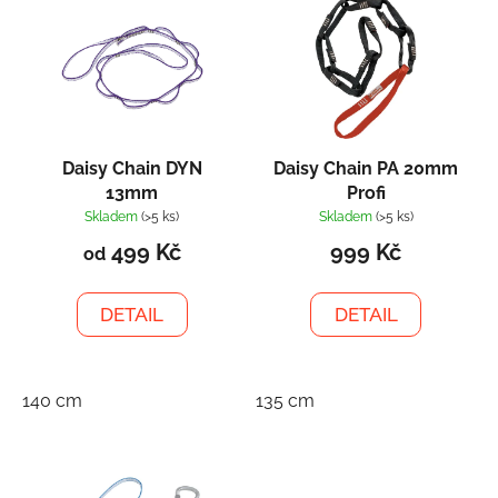
ý
r
p
o
i
d
s
u
p
k
r
t
Daisy Chain DYN
Daisy Chain PA 20mm
o
ů
13mm
Profi
d
Skladem
(>5 ks)
Skladem
(>5 ks)
u
499 Kč
999 Kč
od
k
t
DETAIL
DETAIL
ů
140 cm
135 cm