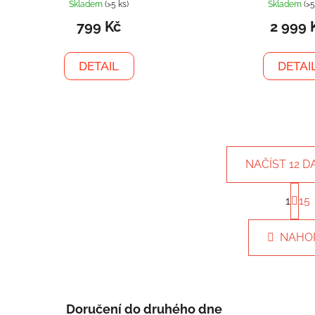
Skladem
(>5 ks)
Skladem
(>5
799 Kč
2 999 
DETAIL
DETAI
NAČÍST 12 D
S
1
15
t
O
r
v
á
l
NAHO
n
á
k
d
o
v
a
á
c
Doručení do druhého dne
n