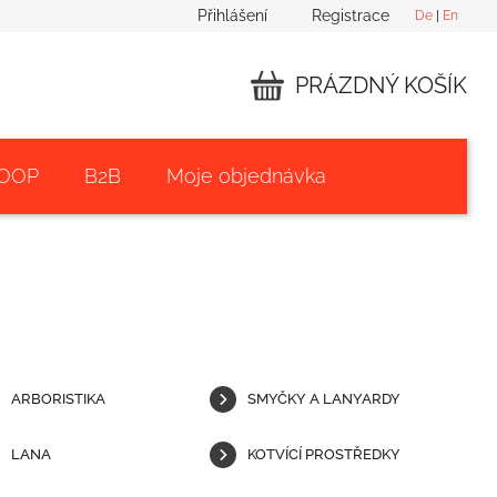
Přihlášení
Registrace
De
|
En
PRÁZDNÝ KOŠÍK
NÁKUPNÍ
KOŠÍK
 OOP
B2B
Moje objednávka
ARBORISTIKA
SMYČKY A LANYARDY
LANA
KOTVÍCÍ PROSTŘEDKY