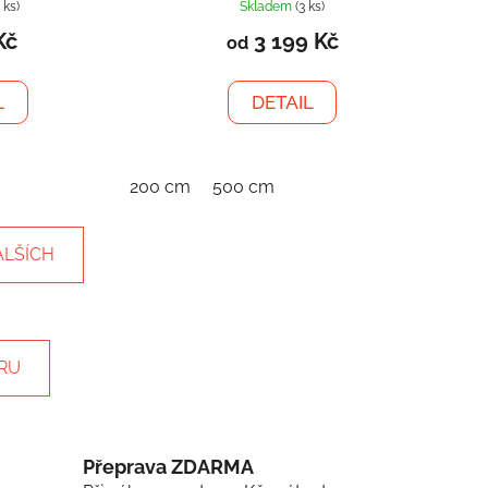
 ks)
Skladem
(3 ks)
Kč
3 199 Kč
od
L
DETAIL
200 cm
500 cm
ALŠÍCH
RU
Přeprava ZDARMA