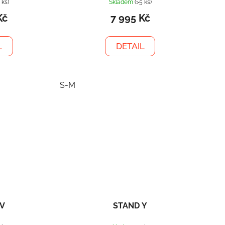
 ks)
Skladem
(>5 ks)
Kč
7 995 Kč
L
DETAIL
S-M
 V
STAND Y