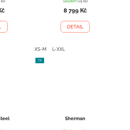
ů
 ks)
Skladem
(>5 ks)
Kč
8 799 Kč
L
DETAIL
XS-M
L-XXL
TIP
Steel
Sherman