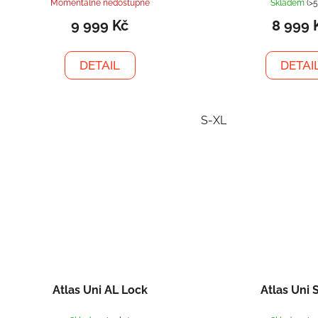
k
Momentálně nedostupné
Skladem
(>5
t
9 999 Kč
8 999 
ů
DETAIL
DETAI
S-XL
Atlas Uni AL Lock
Atlas Uni 