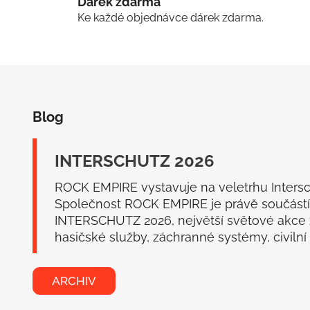
Dárek zdarma
Ke každé objednávce dárek zdarma.
Z
á
Blog
p
a
t
INTERSCHUTZ 2026
í
ROCK EMPIRE vystavuje na veletrhu Inters
Společnost ROCK EMPIRE je právě součástí
INTERSCHUTZ 2026, největší světové akce
hasičské služby, záchranné systémy, civilní o
ARCHIV