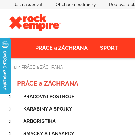
Přejít
Jak nakupovat
Obchodní podmínky
Doprava a pl
na
obsah
PRÁCE a ZÁCHRANA
SPORT
Domů
/
PRÁCE a ZÁCHRANA
K
Přeskočit
P
PRÁCE a ZÁCHRANA
a
kategorie
o
t
PRACOVNÍ POSTROJE
s
e
t
g
KARABINY A SPOJKY
o
r
r
a
ARBORISTIKA
i
n
e
SMYČKY A LANYARDY