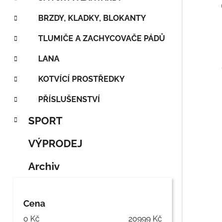
n
í
BRZDY, KLADKY, BLOKANTY
p
TLUMIČE A ZACHYCOVAČE PÁDŮ
a
n
LANA
e
KOTVÍCÍ PROSTŘEDKY
l
PŘÍSLUŠENSTVÍ
SPORT
VÝPRODEJ
Archiv
Cena
0
Kč
20999
Kč