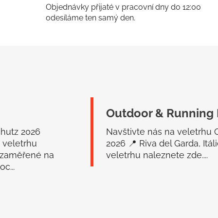
í
í
Objednávky přijaté v pracovní dny do 12:00
p
odesíláme ten samý den.
r
v
k
y
v
ý
p
i
s
Outdoor & Running 
u
chutz 2026
Navštivte nás na veletrhu
 veletrhu
2026 📍 Riva del Garda, Itá
 zaměřené na
veletrhu naleznete zde....
c...