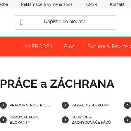
atba
Reklamace a výměna zboží
GPSR
Kontakt
VÝPRODEJ
Blog
Školení & Revize
PRÁCE a ZÁCHRANA
PRACOVNÍ POSTROJE
KARABINY A SPOJKY
BRZDY, KLADKY,
TLUMIČE A
BLOKANTY
ZACHYCOVAČE PÁDŮ