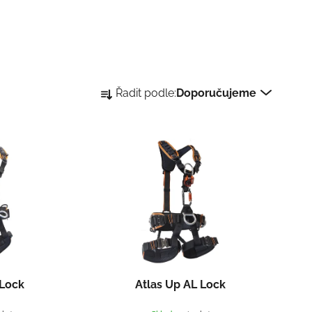
Ř
Řadit podle:
Doporučujeme
a
z
e
n
í
p
r
o
d
u
k
 Lock
Atlas Up AL Lock
t