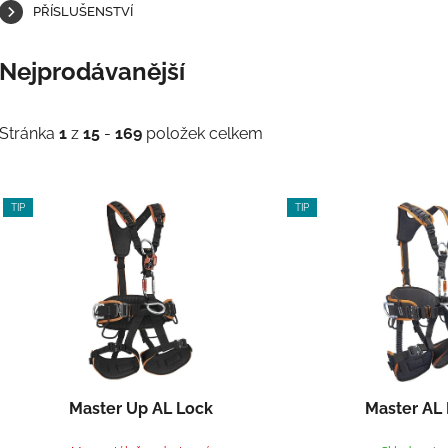
PŘÍSLUŠENSTVÍ
Nejprodávanější
Stránka
1
z
15
-
169
položek celkem
V
TIP
TIP
ý
p
i
s
p
r
o
d
Master Up AL Lock
Master AL
u