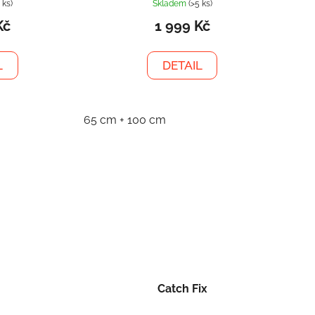
 ks)
Skladem
(>5 ks)
Kč
1 999 Kč
L
DETAIL
65 cm + 100 cm
Catch Fix