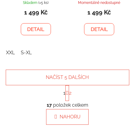
Skladem
(>5 ks)
Momentálně nedostupné
1 499 Kč
1 499 Kč
DETAIL
DETAIL
XXL
S-XL
NAČÍST 5 DALŠÍCH
S
1
2
t
r
O
á
17
položek celkem
v
n
l
k
NAHORU
á
o
d
v
a
á