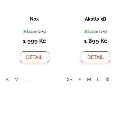
Nox
Akatta 3B
Skladem
(2 ks)
Skladem
(3 ks)
1 999 Kč
1 699 Kč
DETAIL
DETAIL
S
M
L
XS
S
M
L
XL