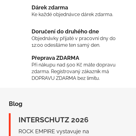
c
n
Dárek zdarma
í
í
Ke každé objednávce dárek zdarma.
p
r
v
Doručení do druhého dne
k
Objednávky přijaté v pracovní dny do
y
12:00 odesíláme ten samý den.
v
Přeprava ZDARMA
ý
p
Při nákupu nad 500 Kč máte dopravu
i
zdarma. Registrovaný zákazník má
s
DOPRAVU ZDARMA bez limitu.
u
Z
á
Blog
p
a
INTERSCHUTZ 2026
t
í
ROCK EMPIRE vystavuje na