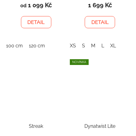
1 099 Kč
1 699 Kč
od
DETAIL
DETAIL
100 cm
120 cm
XS
S
M
L
XL
NOVINKA
Streak
Dynatwist Lite