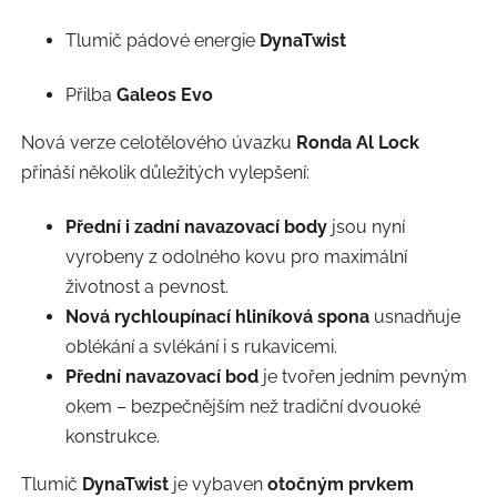
Tlumič pádové energie
DynaTwist
Přilba
Galeos Evo
Nová verze celotělového úvazku
Ronda Al Lock
přináší několik důležitých vylepšení:
Přední i zadní navazovací body
jsou nyní
vyrobeny z odolného kovu pro maximální
životnost a pevnost.
Nová rychloupínací hliníková spona
usnadňuje
oblékání a svlékání i s rukavicemi.
Přední navazovací bod
je tvořen jedním pevným
okem – bezpečnějším než tradiční dvouoké
konstrukce.
Tlumič
DynaTwist
je vybaven
otočným prvkem