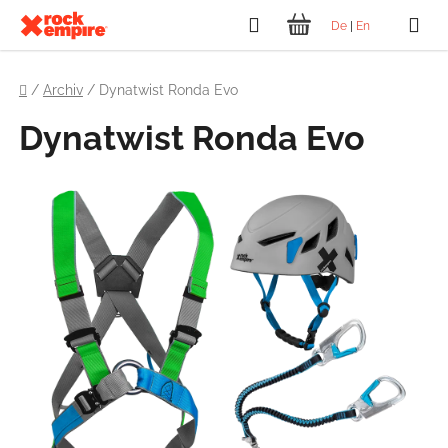
Přejít
Hledat
De
|
En
na
NÁKUPNÍ
obsah
Domů
KOŠÍK
/
Archiv
/
Dynatwist Ronda Evo
Dynatwist Ronda Evo