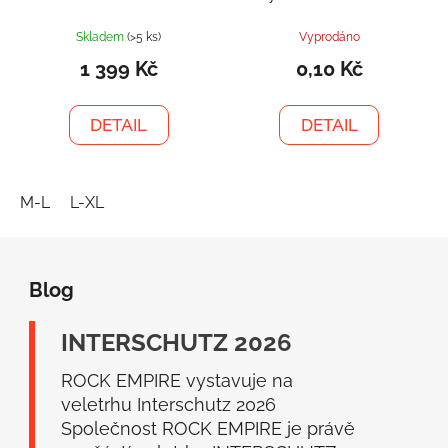
Skladem
(>5 ks)
Vyprodáno
1 399 Kč
0,10 Kč
DETAIL
DETAIL
M-L
L-XL
Z
á
Blog
p
a
INTERSCHUTZ 2026
t
í
ROCK EMPIRE vystavuje na
veletrhu Interschutz 2026
Společnost ROCK EMPIRE je právě