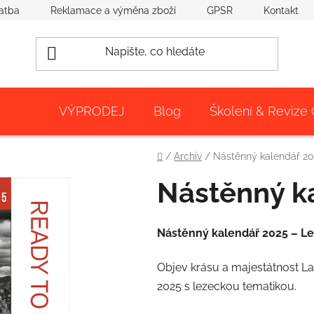
atba
Reklamace a výměna zboží
GPSR
Kontakt
VÝPRODEJ
Blog
Školení & Revize
Domů
/
Archiv
/
Nástěnný kalendář 2
Nástěnný k
Nástěnný kalendář 2025 – Le
Objev krásu a majestátnost L
2025 s lezeckou tematikou.