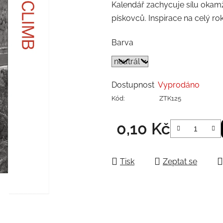
Kalendář zachycuje sílu okam
pískovců. Inspirace na celý ro
Barva
Dostupnost
Vyprodáno
Kód:
ZTK125
0,10 Kč
Měrná cena:
Tisk
Zeptat se