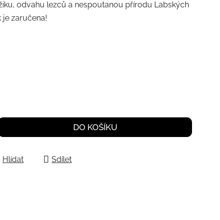
žiku, odvahu lezců a nespoutanou přírodu Labských
k je zaručena!
DO KOŠÍKU
Hlídat
Sdílet