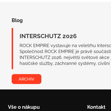
Z
á
Blog
p
a
t
INTERSCHUTZ 2026
í
ROCK EMPIRE vystavuje na veletrhu Inters
Společnost ROCK EMPIRE je právě součástí
INTERSCHUTZ 2026, největší světové akce
hasičské služby, záchranné systémy, civilní o
ARCHIV
Vše o nákupu
Kontakt