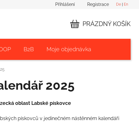
Přihlášení
Registrace
De
|
En
PRÁZDNÝ KOŠÍK
NÁKUPNÍ
KOŠÍK
 OOP
B2B
Moje objednávka
025
alendář 2025
zecká oblast Labské pískovce
abských pískovců v jedinečném nástěnném kalendáři