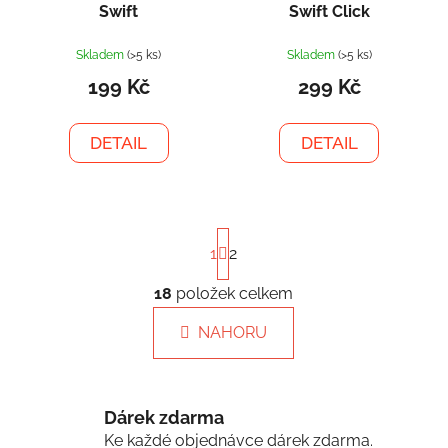
Swift
Swift Click
Skladem
(>5 ks)
Skladem
(>5 ks)
199 Kč
299 Kč
DETAIL
DETAIL
S
1
2
t
r
á
18
položek celkem
O
n
v
k
NAHORU
l
o
á
v
á
d
n
a
Dárek zdarma
í
c
Ke každé objednávce dárek zdarma.