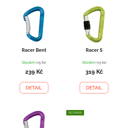
V
p
ý
r
p
o
i
d
s
u
p
k
r
t
Racer Bent
Racer S
o
ů
d
Skladem
(>5 ks)
Skladem
(>5 ks)
u
239 Kč
319 Kč
k
t
DETAIL
DETAIL
ů
NOVINKA