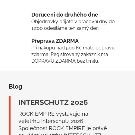
í
p
Doručení do druhého dne
r
Objednávky přijaté v pracovní dny do
v
12:00 odesíláme ten samý den.
k
y
Přeprava ZDARMA
v
Při nákupu nad 500 Kč máte dopravu
ý
zdarma. Registrovaný zákazník má
p
DOPRAVU ZDARMA bez limitu.
i
s
Z
u
á
Blog
p
a
INTERSCHUTZ 2026
t
í
ROCK EMPIRE vystavuje na
veletrhu Interschutz 2026
Společnost ROCK EMPIRE je právě