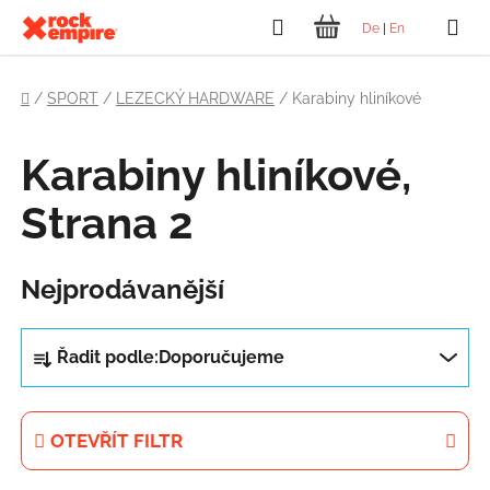
Přejít
Hledat
De
|
En
na
NÁKUPNÍ
obsah
Domů
KOŠÍK
/
SPORT
/
LEZECKÝ HARDWARE
/
Karabiny hliníkové
Karabiny hliníkové
,
Strana 2
Nejprodávanější
Ř
Řadit podle:
Doporučujeme
a
z
e
OTEVŘÍT FILTR
n
í