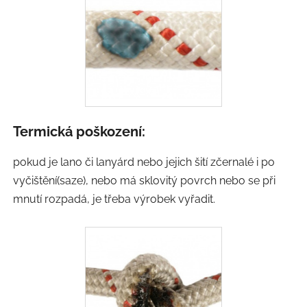
Termická poškození:
pokud je lano či lanyárd nebo jejich šití zčernalé i po
vyčištění(saze), nebo má sklovitý povrch nebo se při
mnutí rozpadá, je třeba výrobek vyřadit.