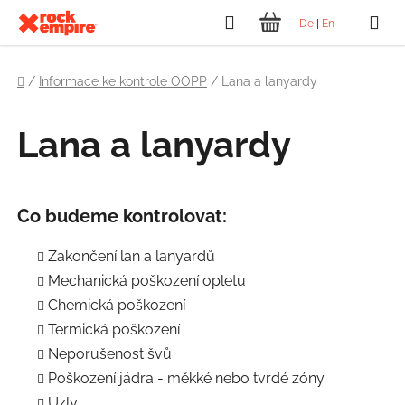
Přejít
Hledat
De
|
En
na
NÁKUPNÍ
obsah
Domů
KOŠÍK
/
Informace ke kontrole OOPP
/
Lana a lanyardy
Lana a lanyardy
Co budeme kontrolovat:
Zakončení lan a lanyardů
Mechanická poškození opletu
Chemická poškození
Termická poškození
Neporušenost švů
Poškození jádra - měkké nebo tvrdé zóny
Uzly