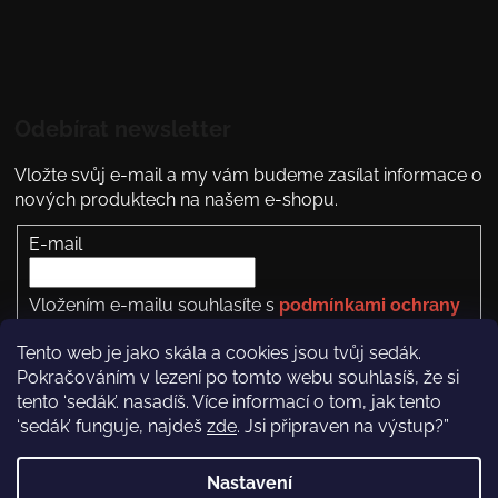
Odebírat newsletter
Vložte svůj e-mail a my vám budeme zasílat informace o
nových produktech na našem e-shopu.
E-mail
Vložením e-mailu souhlasíte s
podmínkami ochrany
osobních údajů
Tento web je jako skála a cookies jsou tvůj sedák.
PŘIHLÁSIT SE
Pokračováním v lezení po tomto webu souhlasíš, že si
tento ‘sedák’. nasadíš. Více informací o tom, jak tento
‘sedák’ funguje, najdeš
zde
. Jsi připraven na výstup?”
Nastavení
Copyright 2026
Rock Empire
. Všechna práva