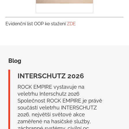
Evidenční list OOP ke stažení
ZDE
Z
á
Blog
p
a
INTERSCHUTZ 2026
t
í
ROCK EMPIRE vystavuje na
veletrhu Interschutz 2026
Společnost ROCK EMPIRE je právě
součástí veletrhu INTERSCHUTZ
2026, největší světové akce
zaměřené na hasičské služby,
záchranné systémy, civilní oc...