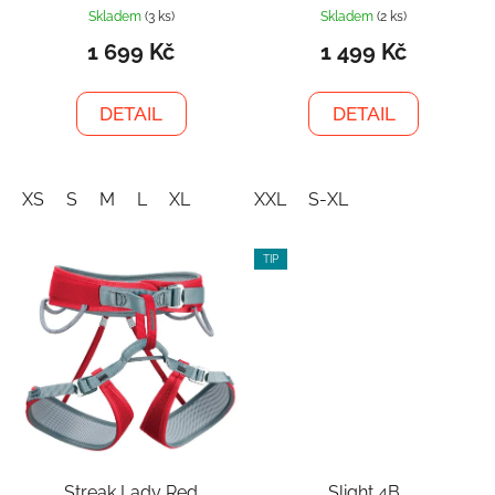
Skladem
(3 ks)
Skladem
(2 ks)
1 699 Kč
1 499 Kč
DETAIL
DETAIL
XS
S
M
L
XL
XXL
S-XL
TIP
Streak Lady Red
Slight 4B