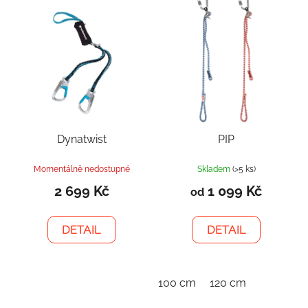
Dynatwist
PIP
Momentálně nedostupné
Skladem
(>5 ks)
2 699 Kč
1 099 Kč
od
DETAIL
DETAIL
100 cm
120 cm