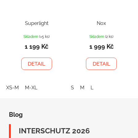
Superlight
Nox
Skladem
(>5 ks)
Skladem
(2 ks)
1 199 Kč
1 999 Kč
DETAIL
DETAIL
XS-M
M-XL
S
M
L
Z
á
Blog
p
a
INTERSCHUTZ 2026
t