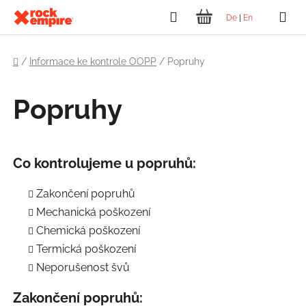
Přejít
Hledat
De
|
En
na
NÁKUPNÍ
obsah
Domů
KOŠÍK
/
Informace ke kontrole OOPP
/
Popruhy
Popruhy
Co kontrolujeme u popruhů:
Zakončení popruhů
Mechanická poškození
Chemická poškození
Termická poškození
Neporušenost švů
Zakončení popruhů: