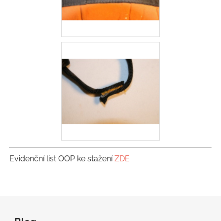
Evidenční list OOP ke stažení
ZDE
Z
á