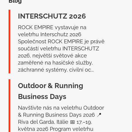
Blog
p
a
INTERSCHUTZ 2026
t
í
ROCK EMPIRE vystavuje na
veletrhu Interschutz 2026
Společnost ROCK EMPIRE je právě
součástí veletrhu INTERSCHUTZ
2026, největší světové akce
zaměřené na hasičské služby,
záchranné systémy, civilní oc...
Outdoor & Running
Business Days
Navštivte nás na veletrhu Outdoor
& Running Business Days 2026 📍
Riva del Garda, Itálie 📅 17.–19.
května 2026 Program veletrhu