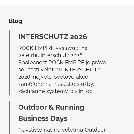
Z
á
Blog
p
a
INTERSCHUTZ 2026
t
í
ROCK EMPIRE vystavuje na
veletrhu Interschutz 2026
Společnost ROCK EMPIRE je právě
součástí veletrhu INTERSCHUTZ
2026, největší světové akce
zaměřené na hasičské služby,
záchranné systémy, civilní oc...
Outdoor & Running
Business Days
Navštivte nás na veletrhu Outdoor