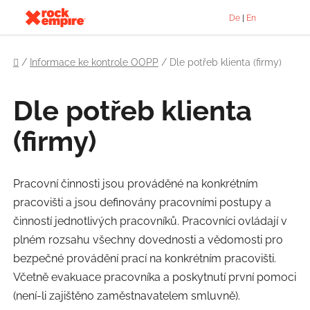
Přejít
De
|
En
na
obsah
Domů
/
Informace ke kontrole OOPP
/
Dle potřeb klienta (firmy)
Dle potřeb klienta
(firmy)
Pracovní činnosti jsou prováděné na konkrétním
pracovišti a jsou definovány pracovními postupy a
činností jednotlivých pracovníků. Pracovníci ovládají v
plném rozsahu všechny dovednosti a vědomosti pro
bezpečné provádění prací na konkrétním pracovišti.
Včetně evakuace pracovníka a poskytnutí první pomoci
(není-li zajištěno zaměstnavatelem smluvně).