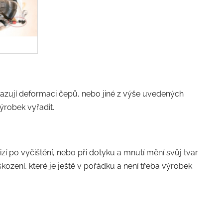
azují deformaci čepů, nebo jiné z výše uvedených
výrobek vyřadit.
í po vyčištění, nebo při dotyku a mnutí mění svůj tvar
kození, které je ještě v pořádku a není třeba výrobek