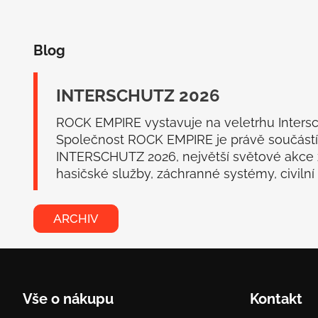
Z
á
Blog
p
a
t
INTERSCHUTZ 2026
í
ROCK EMPIRE vystavuje na veletrhu Inters
Společnost ROCK EMPIRE je právě součástí
INTERSCHUTZ 2026, největší světové akce
hasičské služby, záchranné systémy, civilní o
ARCHIV
Vše o nákupu
Kontakt