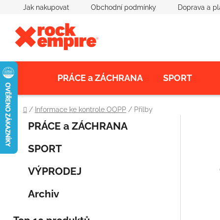
Přejít
Jak nakupovat
Obchodní podmínky
Doprava a pl
na
obsah
PRÁCE a ZÁCHRANA
SPORT
Domů
/
Informace ke kontrole OOPP
/
Přilby
K
Přeskočit
P
PRÁCE a ZÁCHRANA
a
kategorie
o
t
SPORT
s
e
t
g
VÝPRODEJ
o
r
r
a
Archiv
i
n
e
n