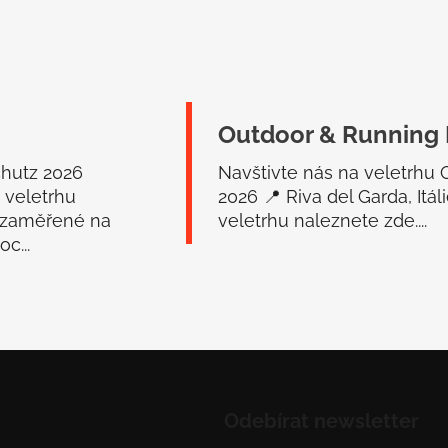
Outdoor & Running 
chutz 2026
Navštivte nás na veletrhu
 veletrhu
2026 📍 Riva del Garda, Itá
 zaměřené na
veletrhu naleznete zde....
c...
Odebírat newsletter