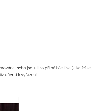
na, nebo jsou-li na přilbě bílé linie (klikatící se,
díž důvod k vyřazení.