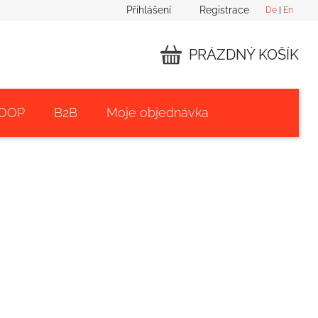
Přihlášení
Registrace
De
|
En
PRÁZDNÝ KOŠÍK
NÁKUPNÍ
KOŠÍK
 OOP
B2B
Moje objednávka