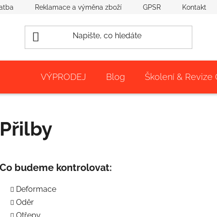
atba
Reklamace a výměna zboží
GPSR
Kontakt
VÝPRODEJ
Blog
Školení & Revize
Přilby
Co budeme kontrolovat:
Deformace
Oděr
Otřepy