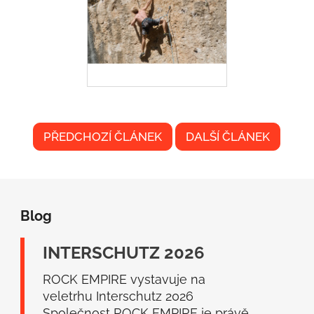
PŘEDCHOZÍ ČLÁNEK
DALŠÍ ČLÁNEK
Z
á
Blog
p
a
INTERSCHUTZ 2026
t
í
ROCK EMPIRE vystavuje na
veletrhu Interschutz 2026
Společnost ROCK EMPIRE je právě