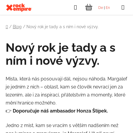
Přejít
Hledat
De
|
En
na
NÁKUPNÍ
obsah
Domů
KOŠÍK
/
Blog
/
Nový rok je tady a s ním i nové výzvy.
Nový rok je tady a s
ním i nové výzvy.
Místa, která nás posouvají dál, nejsou náhoda. Margalef
je jedním z nich – oblast, kam se člověk nevrací jen za
lezením, ale i za inspirací, přátelstvím a momenty, které
mění hranice možného.
👉
Doporučuje náš ambasador Honza Štípek.
Jedno z míst, kam se vracím s větším nadšením než