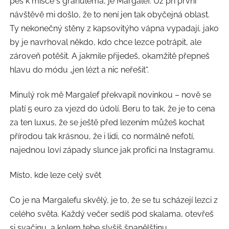
pes k misce s granulema, je Margalef. Už při první
návštěvě mi došlo, že to není jen tak obyčejná oblast.
Ty nekonečný stěny z kapsovitýho vápna vypadají, jako
by je navrhoval někdo, kdo chce lezce potrápit, ale
zároveň potěšit. A jakmile přijedeš, okamžitě přepneš
hlavu do módu „jen lézt a nic neřešit“.
Minulý rok mě Margalef překvapil novinkou – nově se
platí 5 euro za vjezd do údolí. Beru to tak, že je to cena
za ten luxus, že se ještě před lezením můžeš kochat
přírodou tak krásnou, že i lidi, co normálně nefotí,
najednou loví západy slunce jak profíci na Instagramu.
Místo, kde leze celý svět
Co je na Margalefu skvělý, je to, že se tu scházejí lezci z
celého světa. Každý večer sedíš pod skalama, otevřeš
si svačinu a kolem tebe slyšíš španělštinu,