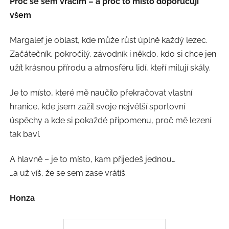
Proč se sem vracím – a proč to místo doporučuji
všem
Margalef je oblast, kde může růst úplně každý lezec.
Začátečník, pokročilý, závodník i někdo, kdo si chce jen
užít krásnou přírodu a atmosféru lidí, kteří milují skály.
Je to místo, které mě naučilo překračovat vlastní
hranice, kde jsem zažil svoje největší sportovní
úspěchy a kde si pokaždé připomenu, proč mě lezení
tak baví.
A hlavně – je to místo, kam přijedeš jednou…
…a už víš, že se sem zase vrátíš.
Honza