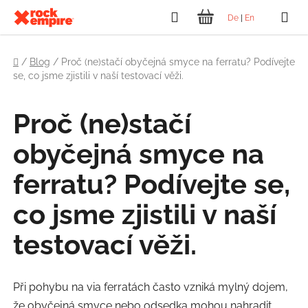
Přejít
Hledat
De
|
En
na
NÁKUPNÍ
obsah
Domů
KOŠÍK
/
Blog
/
Proč (ne)stačí obyčejná smyce na ferratu? Podívejte
se, co jsme zjistili v naší testovací věži.
Proč (ne)stačí
obyčejná smyce na
ferratu? Podívejte se,
co jsme zjistili v naší
testovací věži.
Při pohybu na via ferratách často vzniká mylný dojem,
že obyčejná smyce nebo odsedka mohou nahradit