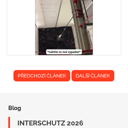
PŘEDCHOZÍ ČLÁNEK
DALŠÍ ČLÁNEK
Z
á
Blog
p
a
INTERSCHUTZ 2026
t