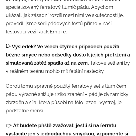
specializovaný ferratový tlumič pádu. Abychom
ukázali, jak zásadní rozdíl mezi nimi ve skutečnosti je,
provedli jsme sérii pádových testů přímo v naší
testovací věži Rock Empire.
💥
Výsledek? Ve všech čtyřech případech použití
běžné smyce nebo odsedky došlo k jejich přetržení a
simulovaná zátěž spadla až na zem.
Takové selhání by
v reálném terénu mohlo mít fatální následky.
Oproti tomu správně použitý ferratový set s tlumičem
pádu výrazně snižuje riziko zranění – pád je dynamicky
zbrzděn a síla, která působí na tělo lezce i výstroj, je
podstatně menší.
👉
Až budete příště zvažovat, jestli si na ferratu
vystačíte jen s jednoduchou smyčkou, vzpomeňte si