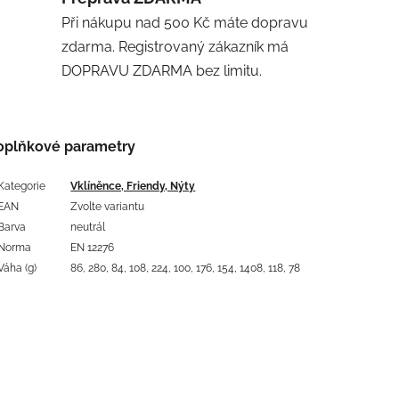
Při nákupu nad 500 Kč máte dopravu
zdarma. Registrovaný zákazník má
DOPRAVU ZDARMA bez limitu.
oplňkové parametry
Kategorie
Vklíněnce, Friendy, Nýty
EAN
Zvolte variantu
Barva
neutrál
Norma
EN 12276
Váha (g)
86, 280, 84, 108, 224, 100, 176, 154, 1408, 118, 78