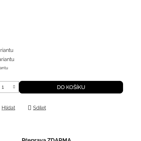
riantu
ariantu
iantu
DO KOŠÍKU
Hlídat
Sdílet
Přeprava ZDARMA