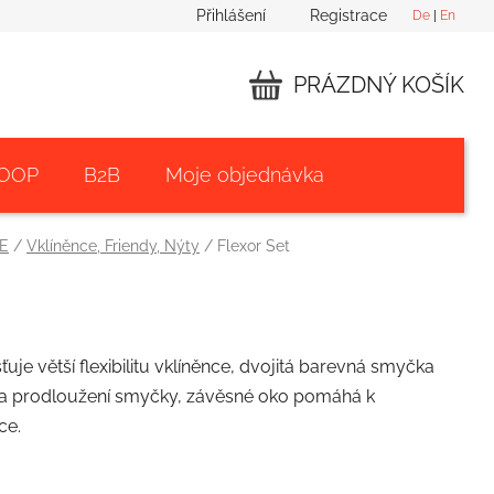
Přihlášení
Registrace
De
|
En
PRÁZDNÝ KOŠÍK
NÁKUPNÍ
KOŠÍK
 OOP
B2B
Moje objednávka
E
/
Vklíněnce, Friendy, Nýty
/
Flexor Set
uje větší flexibilitu vklíněnce, dvojitá barevná smyčka
tí a prodloužení smyčky, závěsné oko pomáhá k
ce.