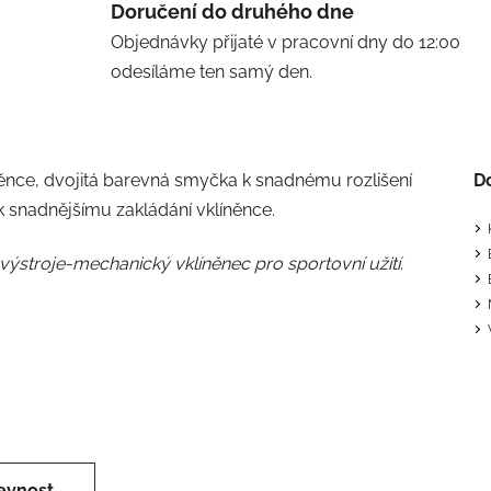
Doručení do druhého dne
Objednávky přijaté v pracovní dny do 12:00
odesíláme ten samý den.
líněnce, dvojitá barevná smyčka k snadnému rozlišení
D
 snadnějšímu zakládání vklíněnce.
výstroje-mechanický vklíněnec pro sportovní užití.
evnost