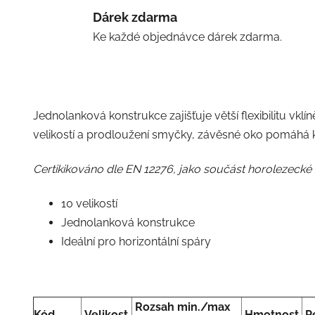
Dárek zdarma
Ke každé objednávce dárek zdarma.
Jednolanková konstrukce zajišťuje větší flexibilitu vk
velikostí a prodloužení smyčky, závěsné oko pomáhá k
Certikikováno dle EN 12276, jako součást horolezecké 
10 velikostí
Jednolanková konstrukce
Ideální pro horizontální spáry
Rozsah
min./max
Kód
Velikost
Hmotnost
P