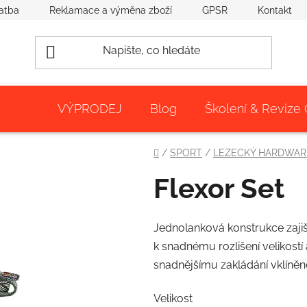
atba
Reklamace a výměna zboží
GPSR
Kontakt
VÝPRODEJ
Blog
Školení & Revize
Domů
/
SPORT
/
LEZECKÝ HARDWAR
Flexor Set
Jednolanková konstrukce zajišť
k snadnému rozlišení velikos
snadnějšímu zakládání vklíněn
Velikost