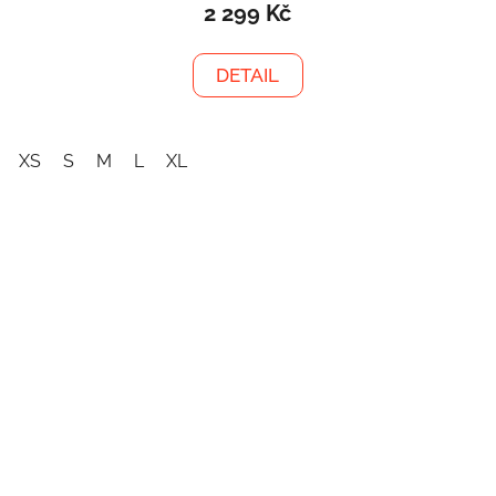
2 299 Kč
DETAIL
XS
S
M
L
XL