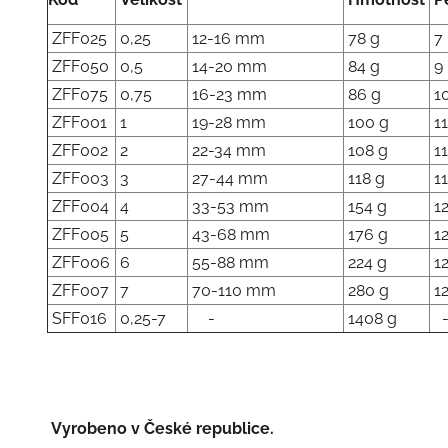
ZFF025
0,25
12-16 mm
78 g
7
ZFF050
0,5
14-20 mm
84 g
9
ZFF075
0,75
16-23 mm
86 g
10
ZFF001
1
19-28 mm
100 g
11
ZFF002
2
22-34 mm
108 g
11
ZFF003
3
27-44 mm
118 g
11
ZFF004
4
33-53 mm
154 g
12
ZFF005
5
43-68 mm
176 g
12
ZFF006
6
55-88 mm
224 g
12
ZFF007
7
70-110 mm
280 g
12
SFF016
0,25-7
-
1408 g
Vyrobeno v České republice.