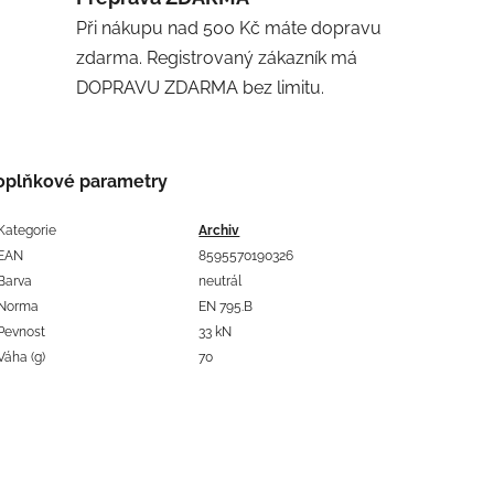
Při nákupu nad 500 Kč máte dopravu
zdarma. Registrovaný zákazník má
DOPRAVU ZDARMA bez limitu.
oplňkové parametry
Kategorie
Archiv
EAN
8595570190326
Barva
neutrál
Norma
EN 795.B
Pevnost
33 kN
Váha (g)
70