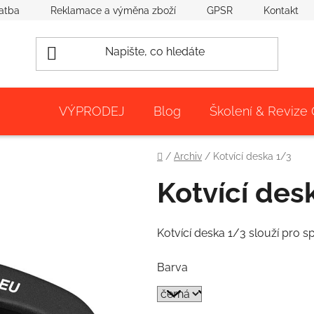
atba
Reklamace a výměna zboží
GPSR
Kontakt
VÝPRODEJ
Blog
Školení & Revize
Domů
/
Archiv
/
Kotvící deska 1/3
Kotvící des
Kotvící deska 1/3 slouží pro 
Barva