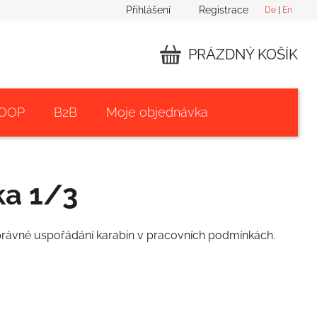
Přihlášení
Registrace
De
|
En
PRÁZDNÝ KOŠÍK
NÁKUPNÍ
KOŠÍK
 OOP
B2B
Moje objednávka
ka 1/3
správné uspořádání karabin v pracovních podmínkách.