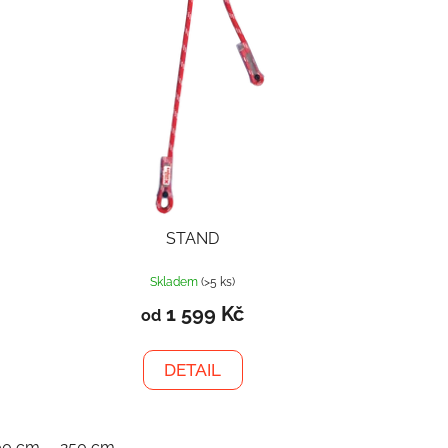
STAND
Skladem
(>5 ks)
1 599 Kč
od
DETAIL
00 cm
250 cm