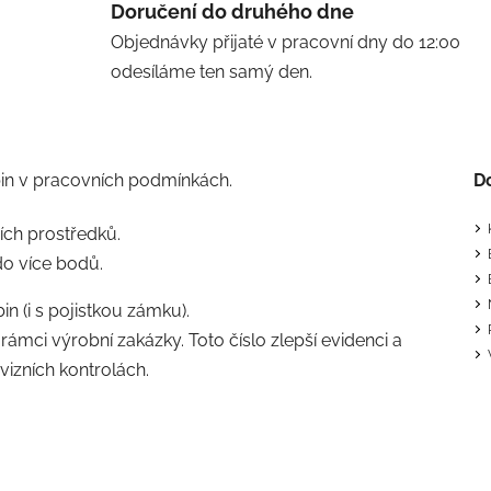
Doručení do druhého dne
Objednávky přijaté v pracovní dny do 12:00
odesíláme ten samý den.
bin v pracovních podmínkách.
D
ích prostředků.
do více bodů.
n (i s pojistkou zámku).
 rámci výrobní zakázky. Toto číslo zlepší evidenci a
vizních kontrolách.