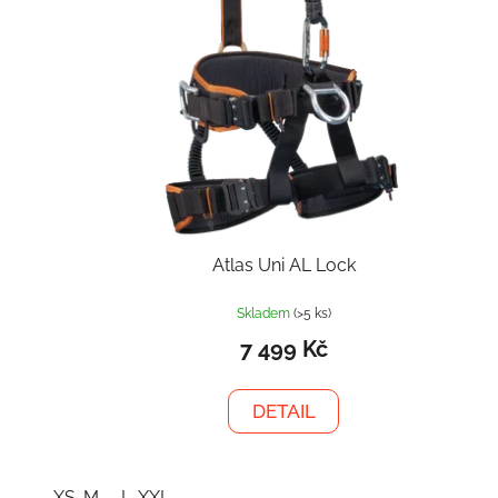
Atlas Uni AL Lock
Skladem
(>5 ks)
7 499 Kč
DETAIL
XS-M
L-XXL