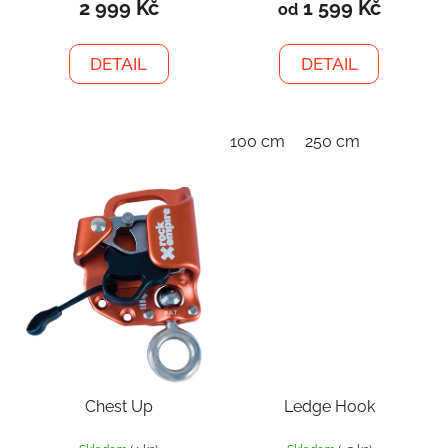
2 999 Kč
1 599 Kč
od
DETAIL
DETAIL
100 cm
250 cm
Chest Up
Ledge Hook