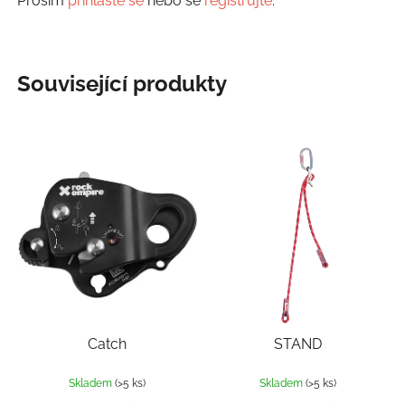
Prosím
přihlaste se
nebo se
registrujte
.
Související produkty
Catch
STAND
Skladem
(>5 ks)
Skladem
(>5 ks)