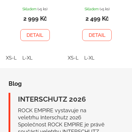
Skladem
(>5 ks)
Skladem
(>5 ks)
2 999 Kč
2 499 Kč
DETAIL
DETAIL
XS-L
L-XL
XS-L
L-XL
Z
á
Blog
p
a
INTERSCHUTZ 2026
t
í
ROCK EMPIRE vystavuje na
veletrhu Interschutz 2026
Společnost ROCK EMPIRE je právě
součástí veletrhu INTERSCHUTZ