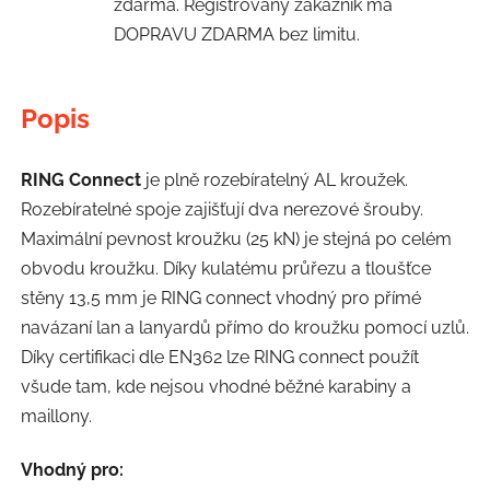
zdarma. Registrovaný zákazník má
DOPRAVU ZDARMA bez limitu.
Popis
RING Connect
je plně rozebíratelný AL kroužek.
Rozebíratelné spoje zajišťují dva nerezové šrouby.
Maximální pevnost kroužku (25 kN) je stejná po celém
obvodu kroužku. Díky kulatému průřezu a tloušťce
stěny 13,5 mm je RING connect vhodný pro přímé
navázaní lan a lanyardů přímo do kroužku pomocí uzlů.
Díky certifikaci dle EN362 lze RING connect použít
všude tam, kde nejsou vhodné běžné karabiny a
maillony.
Vhodný pro: