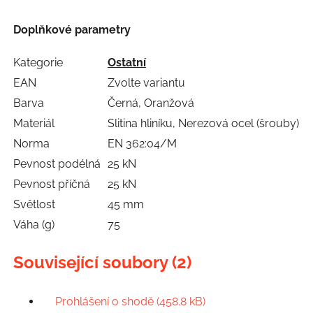
Doplňkové parametry
Kategorie
Ostatní
EAN
Zvolte variantu
Barva
Černá, Oranžová
Materiál
Slitina hliníku, Nerezová ocel (šrouby)
Norma
EN 362:04/M
Pevnost podélná
25 kN
Pevnost příčná
25 kN
Světlost
45 mm
Váha (g)
75
Související soubory (2)
Prohlášení o shodě (458.8 kB)