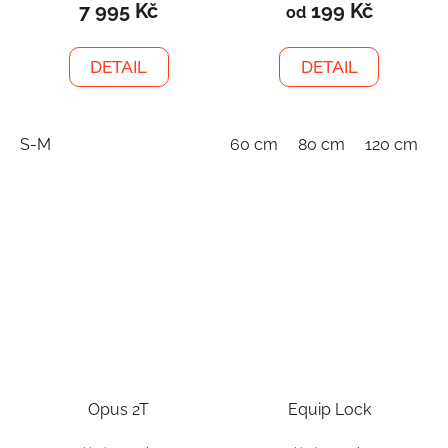
7 995 Kč
199 Kč
od
DETAIL
DETAIL
S-M
60 cm
80 cm
120 cm
1
Opus 2T
Equip Lock