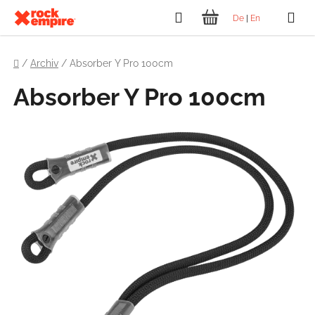
Přejít
Hledat
De
|
En
na
NÁKUPNÍ
obsah
Domů
KOŠÍK
/
Archiv
/
Absorber Y Pro 100cm
Absorber Y Pro 100cm