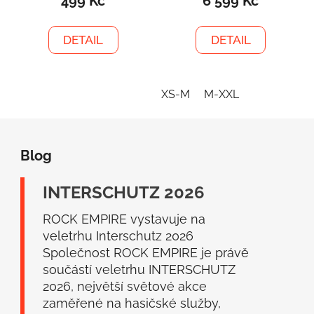
499 Kč
6 599 Kč
DETAIL
DETAIL
XS-M
M-XXL
Z
á
Blog
p
a
INTERSCHUTZ 2026
t
í
ROCK EMPIRE vystavuje na
veletrhu Interschutz 2026
Společnost ROCK EMPIRE je právě
součástí veletrhu INTERSCHUTZ
2026, největší světové akce
zaměřené na hasičské služby,