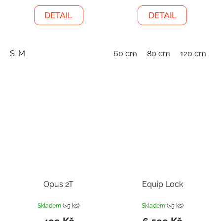
DETAIL
DETAIL
S-M
60 cm
80 cm
120 cm
1
Opus 2T
Equip Lock
Skladem
(>5 ks)
Skladem
(>5 ks)