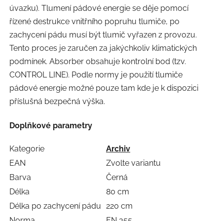
úvazku). Tlumení pádové energie se děje pomocí
řízené destrukce vnitřního popruhu tlumiče, po
zachycení pádu musí být tlumič vyřazen z provozu.
Tento proces je zaručen za jakýchkoliv klimatických
podmínek. Absorber obsahuje kontrolní bod (tzv.
CONTROL LINE). Podle normy je použití tlumiče
pádové energie možné pouze tam kde je k dispozici
příslušná bezpečná výška.
Doplňkové parametry
Kategorie
Archiv
EAN
Zvolte variantu
Barva
Černá
Délka
80 cm
Délka po zachycení pádu
220 cm
Norma
EN 355