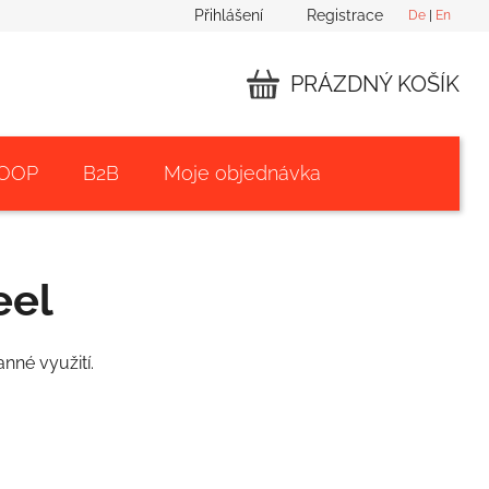
Přihlášení
Registrace
De
|
En
PRÁZDNÝ KOŠÍK
NÁKUPNÍ
KOŠÍK
 OOP
B2B
Moje objednávka
eel
nné využití.