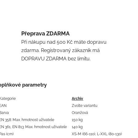
Přeprava ZDARMA
Při nákupu nad 500 Kč máte dopravu
zdarma. Registrovaný zákazník má
DOPRAVU ZDARMA bez limitu.
oplňkové parametry
Kategorie
Archiv
EAN
Zvolte variantu
Barva
Oranžová
EN 358: Max. hmotnost uživatele
150 kg
EN 361, EN 813: Max. hmotnost uživatele
140 kg
Pas (cm)
XS-M (66-110), L-XXL (80-130)