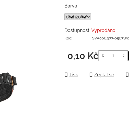
Barva
Dostupnost
Vyprodáno
Kód:
SVA006.977-0567W
0,10 Kč
Měrná cena:
Tisk
Zeptat se