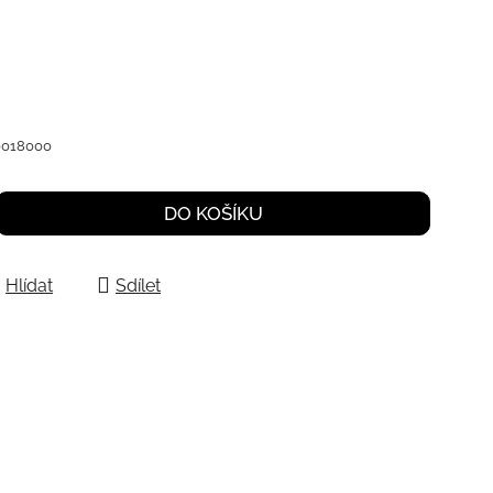
0018000
DO KOŠÍKU
Hlídat
Sdílet