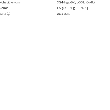
Nohavičky (cm)
XS-M (54-65), L-XXL (60-80)
Norma
EN 361, EN 358, EN 813
Váha (g)
2141, 2219