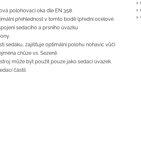
ová polohovací oka dle EN 358.
ximální přehlednost v tomto bodě (přední ocelové
 spojení sedacího a prsního úvazku
pony.
i sedáku, zajišťuje optimální polohu nohavic vůči
jména chůze vs. Sezení).
roj může být použit pouze jako sedací úvazek.
edací části).