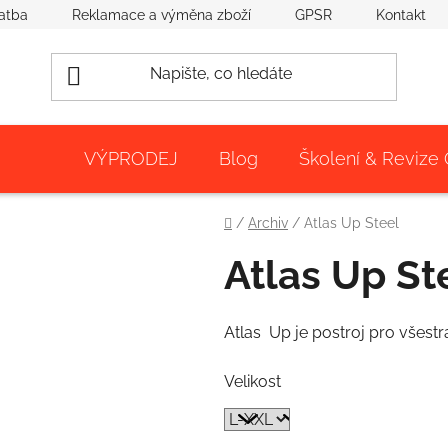
atba
Reklamace a výměna zboží
GPSR
Kontakt
VÝPRODEJ
Blog
Školení & Revize
Domů
/
Archiv
/
Atlas Up Steel
Atlas Up St
Atlas Up je postroj pro všestra
Velikost