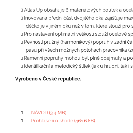
Atlas Up obsahuje 6 materiálových poutek a ocel
Inovovaná přední část dvojitého oka zajišťuje ma
déčko je v jiném oku než v tom, které slouží pro
Pro nastavení optimální velikosti slouží ocelové s
Pevností pružný (harmonikový) popruh v zadní část
pasu při všech možných polohách pracovníka (ze
Ramenní popruhy mohou být plně odejmuty a post
Identifikační a metodický štítek (jak u hrudní, tak i s
Vyrobeno v České republice.
NÁVOD (3.4 MB)
Prohlášení o shodě (461.6 kB)