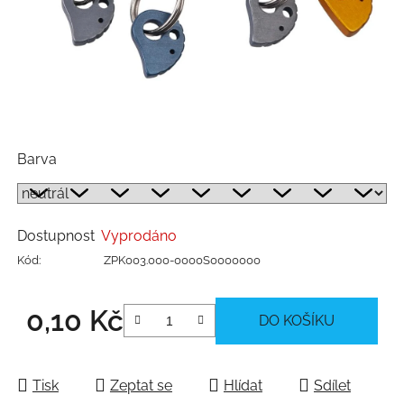
Barva
Dostupnost
Vyprodáno
Kód:
ZPK003.000-0000S0000000
0,10 Kč
DO KOŠÍKU
Měrná cena:
Tisk
Zeptat se
Hlídat
Sdílet