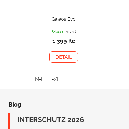
Galeos Evo
Skladem
(>5 ks)
1 399 Kč
DETAIL
M-L
L-XL
Z
á
Blog
p
a
INTERSCHUTZ 2026
t