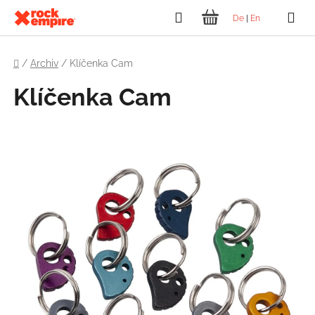
Přejít
Hledat
De
|
En
na
NÁKUPNÍ
obsah
Domů
KOŠÍK
/
Archiv
/
Klíčenka Cam
Klíčenka Cam