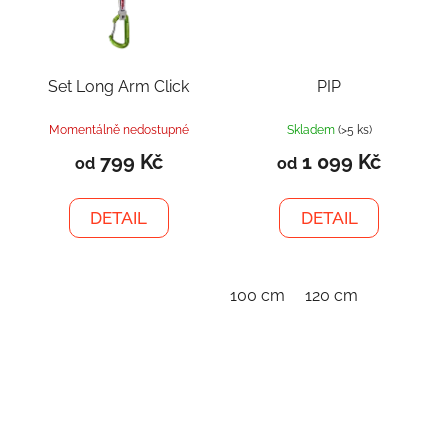
Set Long Arm Click
PIP
Momentálně nedostupné
Skladem
(>5 ks)
799 Kč
1 099 Kč
od
od
DETAIL
DETAIL
100 cm
120 cm