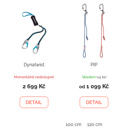
Dynatwist
PIP
Momentálně nedostupné
Skladem
(>5 ks)
2 699 Kč
1 099 Kč
od
DETAIL
DETAIL
100 cm
120 cm