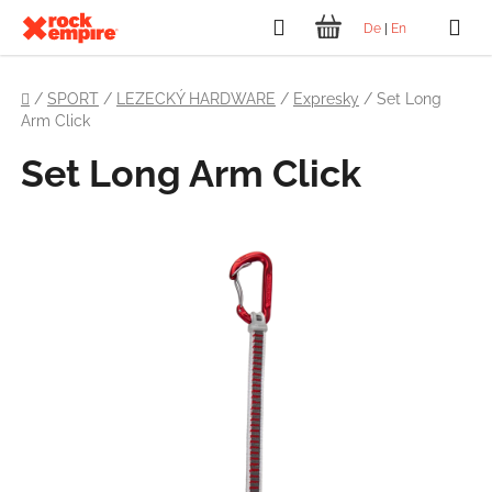
Přejít
Hledat
De
|
En
na
NÁKUPNÍ
obsah
Domů
KOŠÍK
/
SPORT
/
LEZECKÝ HARDWARE
/
Expresky
/
Set Long
Arm Click
Set Long Arm Click