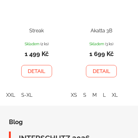
Streak
Akatta 3B
Skladem
(2 ks)
Skladem
(3 ks)
1 499 Kč
1 699 Kč
DETAIL
DETAIL
XXL
S-XL
XS
S
M
L
XL
Z
á
Blog
p
a