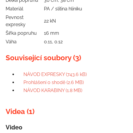
Délka popruhu
30 cm, 38 cm
Materiál
PA / slitina hliníku
Pevnost
22 kN
expresky
Šířka popruhu
16 mm
Váha
0.11, 0.12
Související soubory (3)
NÁVOD EXPRESKY (743.6 kB)
Prohlášení o shodě (2.6 MB)
NÁVOD KARABINY (1.8 MB)
Videa (1)
Video