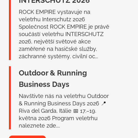
INTERSCHUTZ 2026
t
í
ROCK EMPIRE vystavuje na
veletrhu Interschutz 2026
Společnost ROCK EMPIRE je právě
součástí veletrhu INTERSCHUTZ
2026, největší světové akce
zaměřené na hasičské služby,
záchranné systémy, civilní oc...
Outdoor & Running
Business Days
Navštivte nás na veletrhu Outdoor
& Running Business Days 2026 📍
Riva del Garda, Itálie 📅 17.–19.
května 2026 Program veletrhu
naleznete zde....