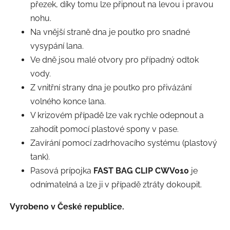
přezek, díky tomu lze připnout na levou i pravou
nohu.
Na vnější straně dna je poutko pro snadné
vysypání lana.
Ve dně jsou malé otvory pro případný odtok
vody.
Z vnitřní strany dna je poutko pro přivázání
volného konce lana.
V krizovém případě lze vak rychle odepnout a
zahodit pomocí plastové spony v pase.
Zavírání pomocí zadrhovacího systému (plastový
tank).
Pasová prípojka
FAST BAG CLIP CWV010
je
odnímatelná a lze ji v případě ztráty dokoupit.
Vyrobeno v České republice.