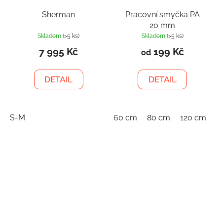
Sherman
Pracovní smyčka PA
20 mm
Skladem
(>5 ks)
Skladem
(>5 ks)
7 995 Kč
199 Kč
od
DETAIL
DETAIL
S-M
60 cm
80 cm
120 cm
1