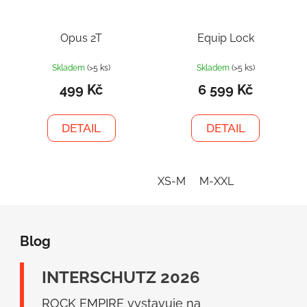
Opus 2T
Equip Lock
Skladem
(>5 ks)
Skladem
(>5 ks)
499 Kč
6 599 Kč
DETAIL
DETAIL
XS-M
M-XXL
Z
á
Blog
p
a
INTERSCHUTZ 2026
t
í
ROCK EMPIRE vystavuje na