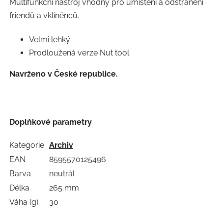
Multifunkční nástroj vhodný pro umístění a odstranění
friendů a vklíněnců.
Velmi lehký
Prodloužená verze Nut tool
Navrženo v České republice.
Doplňkové parametry
Kategorie
Archiv
EAN
8595570125496
Barva
neutrál
Délka
265 mm
Váha (g)
30