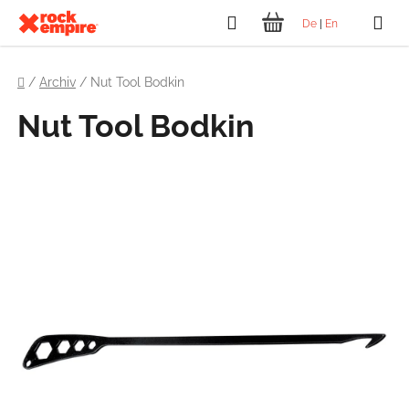
Přejít
Hledat
De
|
En
na
NÁKUPNÍ
obsah
Domů
KOŠÍK
/
Archiv
/
Nut Tool Bodkin
Nut Tool Bodkin