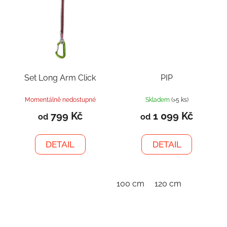
Set Long Arm Click
PIP
Momentálně nedostupné
Skladem
(>5 ks)
799 Kč
1 099 Kč
od
od
DETAIL
DETAIL
100 cm
120 cm