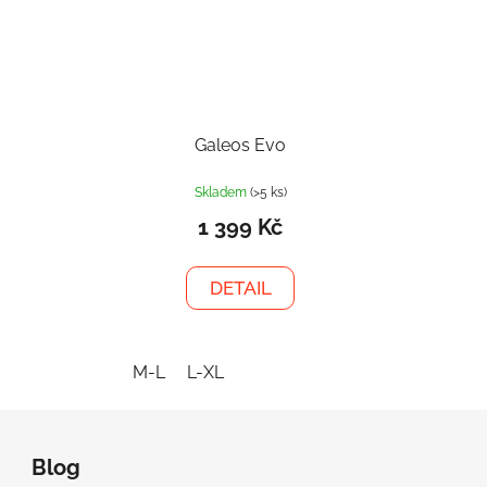
Galeos Evo
Skladem
(>5 ks)
1 399 Kč
DETAIL
M-L
L-XL
Z
á
Blog
p