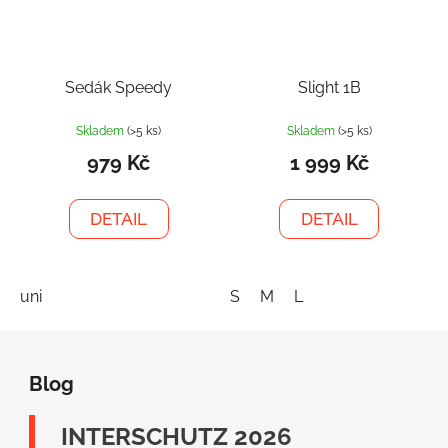
Sedák Speedy
Slight 1B
Skladem
(>5 ks)
Skladem
(>5 ks)
979 Kč
1 999 Kč
DETAIL
DETAIL
uni
S
M
L
Z
á
Blog
p
a
INTERSCHUTZ 2026
t