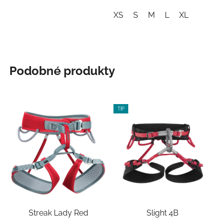
XS
S
M
L
XL
Podobné produkty
TIP
Streak Lady Red
Slight 4B