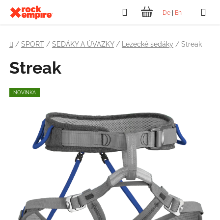
Přejít
Hledat
De
|
En
na
NÁKUPNÍ
obsah
Domů
KOŠÍK
/
SPORT
/
SEDÁKY A ÚVAZKY
/
Lezecké sedáky
/
Streak
Streak
NOVINKA