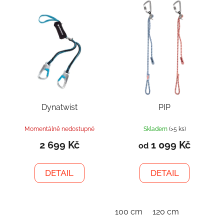
Dynatwist
PIP
Momentálně nedostupné
Skladem
(>5 ks)
2 699 Kč
1 099 Kč
od
DETAIL
DETAIL
100 cm
120 cm