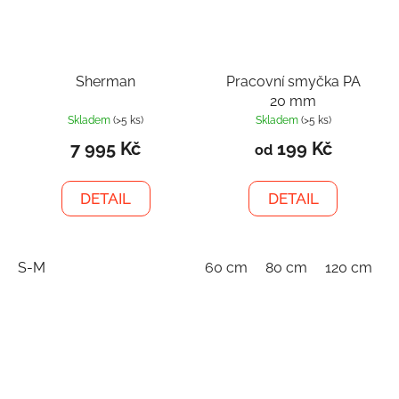
Sherman
Pracovní smyčka PA
20 mm
Skladem
(>5 ks)
Skladem
(>5 ks)
7 995 Kč
199 Kč
od
DETAIL
DETAIL
S-M
60 cm
80 cm
120 cm
1