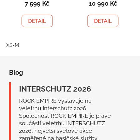
7 599 Kč
10 990 Kč
DETAIL
DETAIL
XS-M
Z
á
Blog
p
a
INTERSCHUTZ 2026
t
í
ROCK EMPIRE vystavuje na
veletrhu Interschutz 2026
Společnost ROCK EMPIRE je právě
součástí veletrhu INTERSCHUTZ
2026, největší světové akce
zaměřené na hasičské služby,