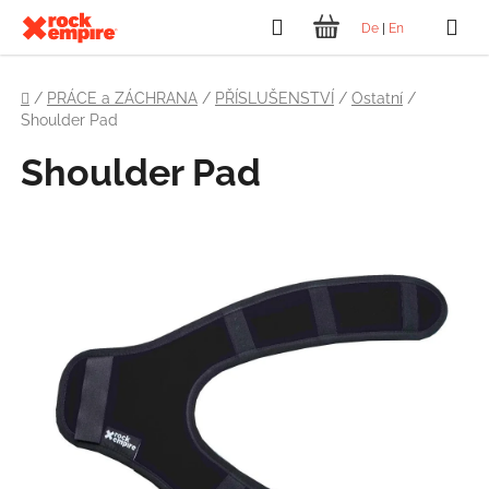
Přejít
Hledat
De
|
En
na
NÁKUPNÍ
obsah
Domů
KOŠÍK
/
PRÁCE a ZÁCHRANA
/
PŘÍSLUŠENSTVÍ
/
Ostatní
/
Shoulder Pad
Shoulder Pad