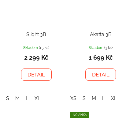
Slight 3B
Akatta 3B
Skladem
(>5 ks)
Skladem
(3 ks)
2 299 Kč
1 699 Kč
DETAIL
DETAIL
S
M
L
XL
XS
S
M
L
XL
NOVINKA