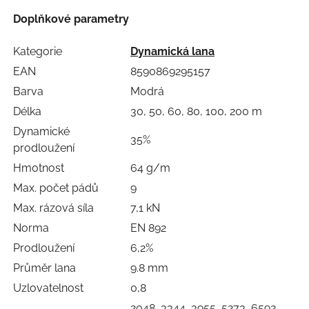
Doplňkové parametry
Kategorie
Dynamická lana
EAN
8590869295157
Barva
Modrá
Délka
30, 50, 60, 80, 100, 200 m
Dynamické
35%
prodloužení
Hmotnost
64 g/m
Max. počet pádů
9
Max. rázová síla
7,1 kN
Norma
EN 892
Prodloužení
6,2%
Průměr lana
9.8 mm
Uzlovatelnost
0,8
2048, 3344, 3955, 5273, 6592,