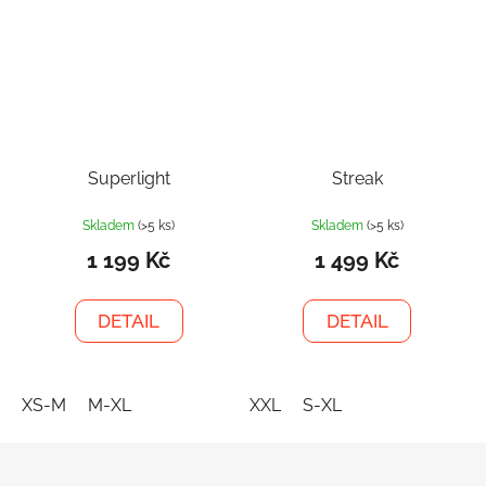
Superlight
Streak
Skladem
(>5 ks)
Skladem
(>5 ks)
1 199 Kč
1 499 Kč
DETAIL
DETAIL
XS-M
M-XL
XXL
S-XL
Z
á