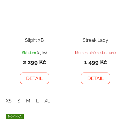
Slight 3B
Streak Lady
Skladem
(>5 ks)
Momentálně nedostupné
2 299 Kč
1 499 Kč
DETAIL
DETAIL
XS
S
M
L
XL
NOVINKA