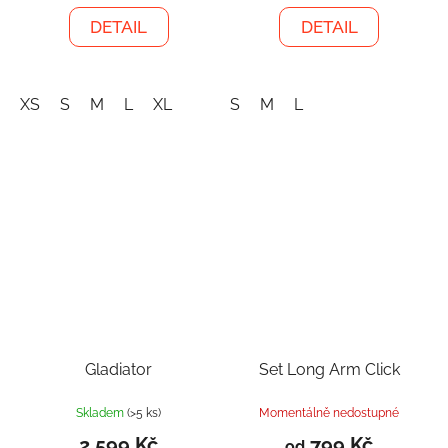
DETAIL
DETAIL
XS
S
M
L
XL
S
M
L
Gladiator
Set Long Arm Click
Skladem
(>5 ks)
Momentálně nedostupné
2 599 Kč
799 Kč
od