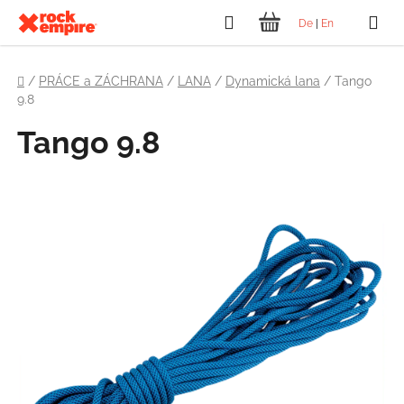
Přejít
Hledat
De
|
En
na
NÁKUPNÍ
obsah
Domů
KOŠÍK
/
PRÁCE a ZÁCHRANA
/
LANA
/
Dynamická lana
/
Tango
9.8
Tango 9.8