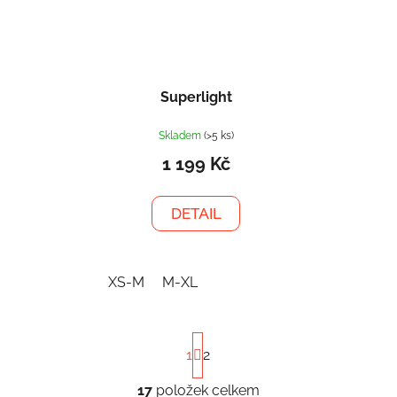
Superlight
Skladem
(>5 ks)
1 199 Kč
DETAIL
XS-M
M-XL
S
1
2
t
r
á
17
položek celkem