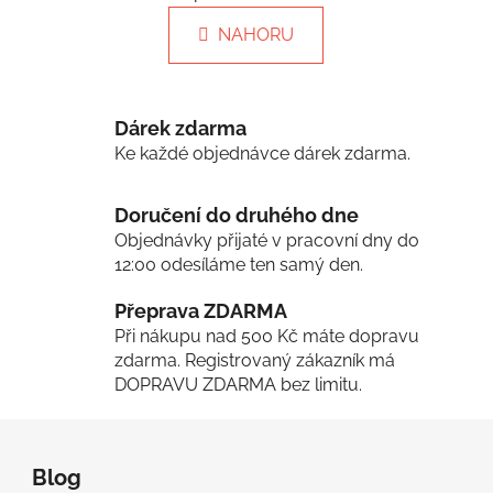
O
n
v
k
NAHORU
l
o
á
v
á
d
n
a
Dárek zdarma
í
c
Ke každé objednávce dárek zdarma.
í
p
Doručení do druhého dne
r
Objednávky přijaté v pracovní dny do
v
12:00 odesíláme ten samý den.
k
y
Přeprava ZDARMA
v
Při nákupu nad 500 Kč máte dopravu
ý
zdarma. Registrovaný zákazník má
p
DOPRAVU ZDARMA bez limitu.
i
s
Z
u
á
Blog
p