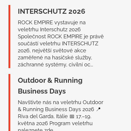
a
INTERSCHUTZ 2026
t
í
ROCK EMPIRE vystavuje na
veletrhu Interschutz 2026
Společnost ROCK EMPIRE je právě
součástí veletrhu INTERSCHUTZ
2026, největší světové akce
zaměřené na hasičské služby,
záchranné systémy, civilní oc...
Outdoor & Running
Business Days
Navštivte nás na veletrhu Outdoor
& Running Business Days 2026 📍
Riva del Garda, Itálie 📅 17.–19.
května 2026 Program veletrhu
naleznete zde....