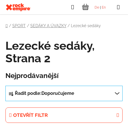
Přejít
Hledat
De
|
En
na
NÁKUPNÍ
obsah
Domů
KOŠÍK
/
SPORT
/
SEDÁKY A ÚVAZKY
/
Lezecké sedáky
Lezecké sedáky
,
Strana 2
Nejprodávanější
Ř
Řadit podle:
Doporučujeme
a
z
e
OTEVŘÍT FILTR
n
í