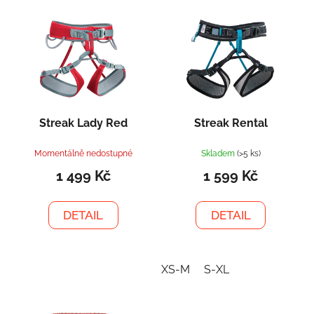
V
p
ý
r
p
o
i
d
s
u
p
k
r
t
Streak Lady Red
Streak Rental
o
ů
d
Momentálně nedostupné
Skladem
(>5 ks)
u
1 499 Kč
1 599 Kč
k
t
DETAIL
DETAIL
ů
XS-M
S-XL