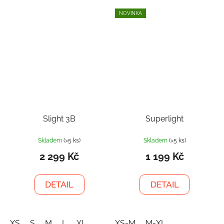
NOVINKA
Slight 3B
Superlight
Skladem
(>5 ks)
Skladem
(>5 ks)
2 299 Kč
1 199 Kč
DETAIL
DETAIL
XS
S
M
L
XL
XS-M
M-XL