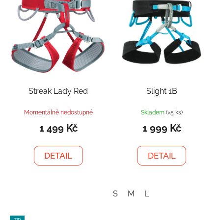
Streak Lady Red
Slight 1B
Momentálně nedostupné
Skladem
(>5 ks)
1 499 Kč
1 999 Kč
DETAIL
DETAIL
S
M
L