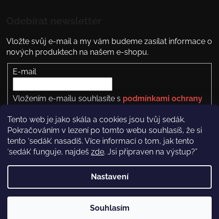
Odebírat newsletter
Vložte svůj e-mail a my vám budeme zasílat informace o
nových produktech na našem e-shopu.
E-mail
Vložením e-mailu souhlasíte s
podmínkami ochrany
osobních údajů
Tento web je jako skála a cookies jsou tvůj sedák.
PŘIHLÁSIT SE
Pokračováním v lezení po tomto webu souhlasíš, že si
tento ‘sedák’. nasadíš. Více informací o tom, jak tento
‘sedák’ funguje, najdeš
zde
. Jsi připraven na výstup?”
Nastavení
Copyright 2026
Rock Empire
. Všechna práva
vyhrazena.
Souhlasím
Vytvořil Shoptet