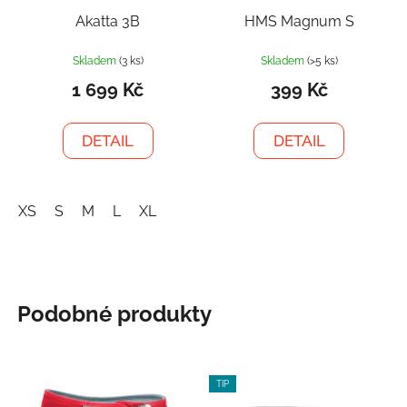
Akatta 3B
HMS Magnum S
Skladem
(3 ks)
Skladem
(>5 ks)
1 699 Kč
399 Kč
DETAIL
DETAIL
XS
S
M
L
XL
Podobné produkty
TIP