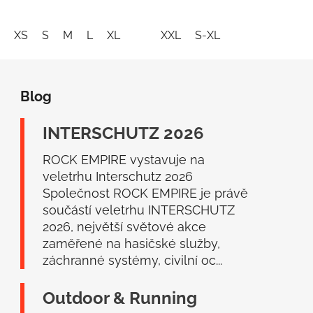
XS
S
M
L
XL
XXL
S-XL
Z
á
Blog
p
a
INTERSCHUTZ 2026
t
í
ROCK EMPIRE vystavuje na
veletrhu Interschutz 2026
Společnost ROCK EMPIRE je právě
součástí veletrhu INTERSCHUTZ
2026, největší světové akce
zaměřené na hasičské služby,
záchranné systémy, civilní oc...
Outdoor & Running