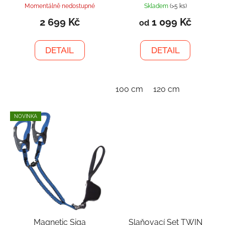
Momentálně nedostupné
Skladem
(>5 ks)
2 699 Kč
1 099 Kč
od
DETAIL
DETAIL
100 cm
120 cm
NOVINKA
Magnetic Siga
Slaňovací Set TWIN