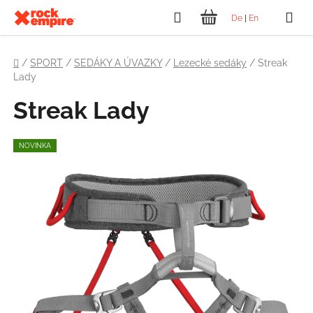
Přejít
Hledat
De
|
En
na
NÁKUPNÍ
obsah
Domů
KOŠÍK
/
SPORT
/
SEDÁKY A ÚVAZKY
/
Lezecké sedáky
/
Streak
Lady
Streak Lady
NOVINKA