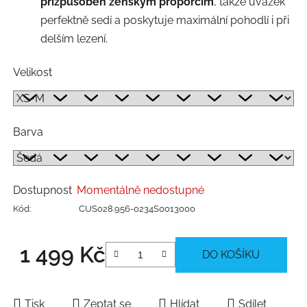
přizpůsoben ženským proporcím
, takže úvazek
perfektně sedí a poskytuje maximální pohodlí i při
delším lezení.
Velikost
Barva
Dostupnost
Momentálně nedostupné
Kód:
CUS028.956-0234S0013000
1 499 Kč
DO KOŠÍKU
Měrná cena:
Tisk
Zeptat se
Hlídat
Sdílet