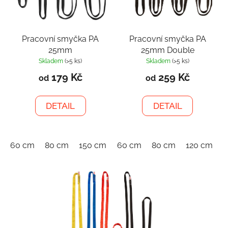
Pracovní smyčka PA
Pracovní smyčka PA
25mm
25mm Double
Skladem
(>5 ks)
Skladem
(>5 ks)
179 Kč
259 Kč
od
od
DETAIL
DETAIL
60 cm
80 cm
150 cm
60 cm
80 cm
120 cm
1