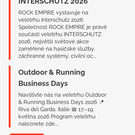
INTERSCHUTZ 2026
t
í
ROCK EMPIRE vystavuje na
veletrhu Interschutz 2026
Společnost ROCK EMPIRE je právě
součástí veletrhu INTERSCHUTZ
2026, největší světové akce
zaměřené na hasičské služby,
záchranné systémy, civilní oc...
Outdoor & Running
Business Days
Navštivte nás na veletrhu Outdoor
& Running Business Days 2026 📍
Riva del Garda, Itálie 📅 17.–19.
května 2026 Program veletrhu
naleznete zde....