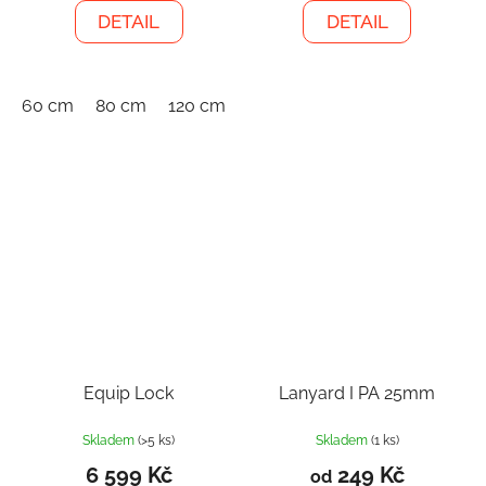
DETAIL
DETAIL
60 cm
80 cm
120 cm
150 cm
Equip Lock
Lanyard I PA 25mm
Skladem
(>5 ks)
Skladem
(1 ks)
6 599 Kč
249 Kč
od