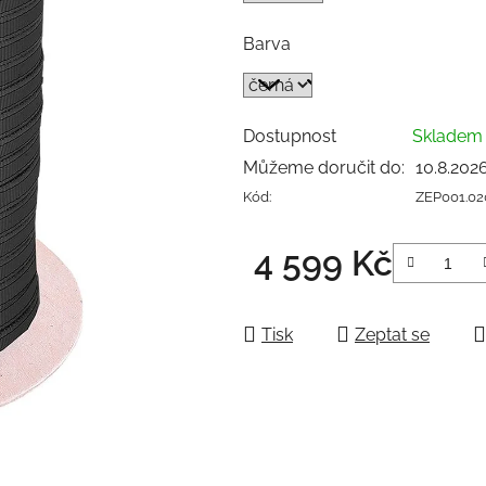
Barva
Dostupnost
Sklade
Můžeme doručit do:
10.8.202
Kód:
ZEP001.0
4 599 Kč
Měrná cena:
Tisk
Zeptat se