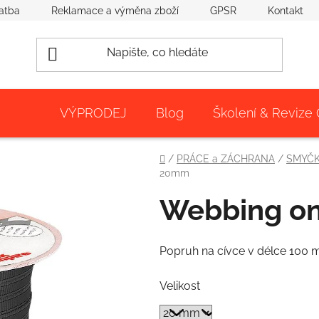
atba
Reklamace a výměna zboží
GPSR
Kontakt
VÝPRODEJ
Blog
Školení & Revize
Domů
/
PRÁCE a ZÁCHRANA
/
SMYČK
20mm
Webbing o
Popruh na cívce v délce 100 
Velikost