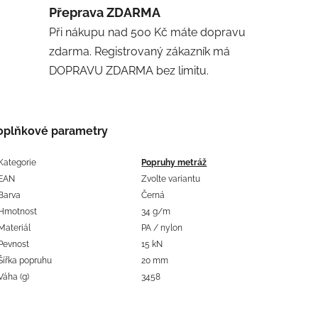
Přeprava ZDARMA
Při nákupu nad 500 Kč máte dopravu
zdarma. Registrovaný zákazník má
DOPRAVU ZDARMA bez limitu.
oplňkové parametry
Kategorie
Popruhy metráž
EAN
Zvolte variantu
Barva
Černá
Hmotnost
34 g/m
Materiál
PA / nylon
Pevnost
15 kN
Šířka popruhu
20 mm
Váha (g)
3458