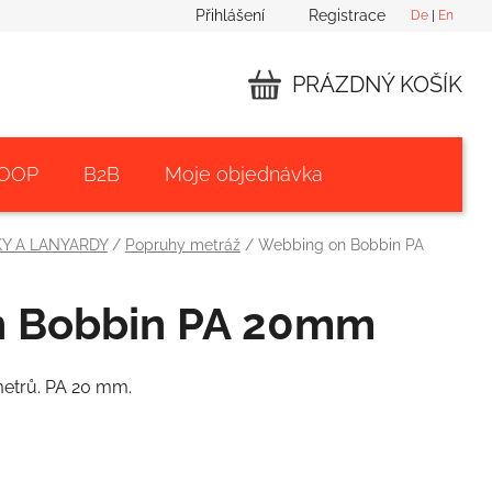
Přihlášení
Registrace
De
|
En
PRÁZDNÝ KOŠÍK
NÁKUPNÍ
KOŠÍK
 OOP
B2B
Moje objednávka
Y A LANYARDY
/
Popruhy metráž
/
Webbing on Bobbin PA
n Bobbin PA 20mm
metrů. PA 20 mm.