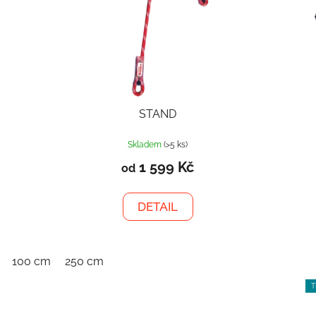
STAND
Skladem
(>5 ks)
1 599 Kč
od
DETAIL
100 cm
250 cm
T