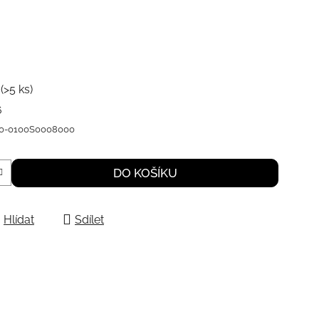
m
(>5 ks)
6
20-0100S0008000
DO KOŠÍKU
Hlídat
Sdílet