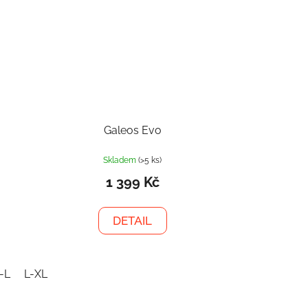
Galeos Evo
Skladem
(>5 ks)
1 399 Kč
DETAIL
-L
L-XL