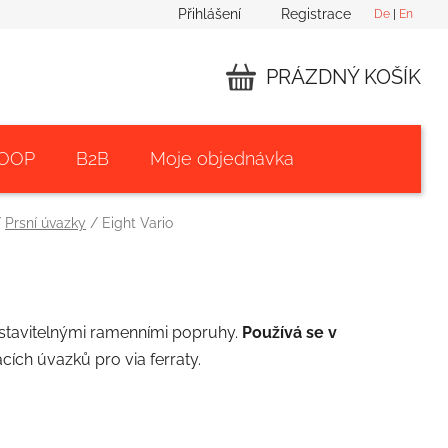
Přihlášení
Registrace
De
|
En
PRÁZDNÝ KOŠÍK
NÁKUPNÍ
KOŠÍK
 OOP
B2B
Moje objednávka
/
Prsní úvazky
/
Eight Vario
nastavitelnými ramenními popruhy.
Používá se v
ích úvazků pro via ferraty.