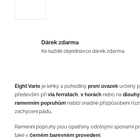
Dárek zdarma
Ke každé objednávce dárek zdarma.
Eight Vario
je lehký a pohodlný
prsní úvazek
určený pr
především při
via ferratách
,
v horách
nebo na
dlouhý
ramenním popruhům
nabízí snadné přizpůsobení různ
zachycení pádu.
Ramenní popruhy jsou opatřeny odolnými sponami pro 
také v
černém barevném provedení
.