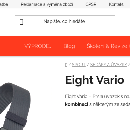
atba
Reklamace a výměna zboží
GPSR
Kontakt
VÝPRODEJ
Blog
Školení & Revize
Domů
/
SPORT
/
SEDÁKY A ÚVAZKY
Eight Vario
Eight Vario – Prsní úvazek s 
kombinaci
s některým ze sedac