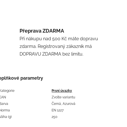
Přeprava ZDARMA
Při nákupu nad 500 Kč máte dopravu
zdarma. Registrovaný zákazník má
DOPRAVU ZDARMA bez limitu.
oplňkové parametry
Kategorie
Prsní úvazky
EAN
Zvolte variantu
Barva
Černá, Azurová
Norma
EN 1227
Váha (g)
250