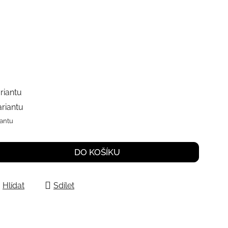
riantu
ariantu
iantu
DO KOŠÍKU
Hlídat
Sdílet