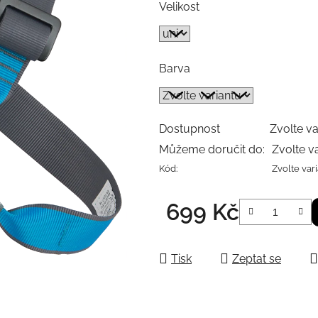
Velikost
Barva
Dostupnost
Zvolte va
Můžeme doručit do:
Zvolte v
Kód:
Zvolte var
699 Kč
Měrná cena:
Tisk
Zeptat se