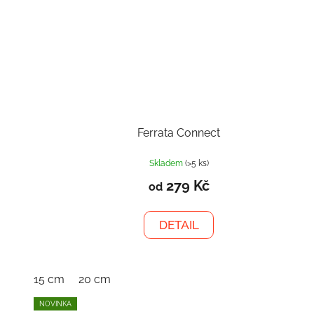
Ferrata Connect
Skladem
(>5 ks)
279 Kč
od
DETAIL
15 cm
20 cm
NOVINKA