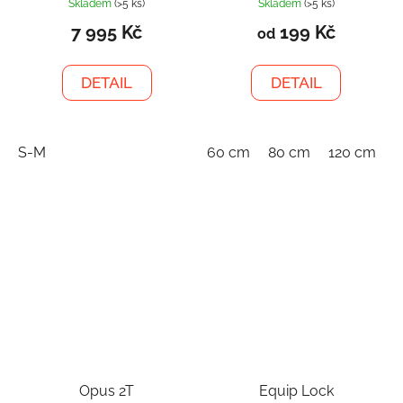
Skladem
(>5 ks)
Skladem
(>5 ks)
7 995 Kč
199 Kč
od
DETAIL
DETAIL
S-M
60 cm
80 cm
120 cm
1
Opus 2T
Equip Lock