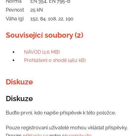
Norma
EN 354, EN 795-B
Pevnost
25 kN
Váha (g)
152, 84, 108, 22, 190
Související soubory (2)
NÁVOD (2.6 MB)
Prohlášení o shodě (462 kB)
Diskuze
Diskuze
Buďte první, kdo napíše příspěvek k této položce.
Pouze registrovaní uživatelé mohou vkládat příspěvky.
Prosím
přihlaste se
nebo se
registrujte
.