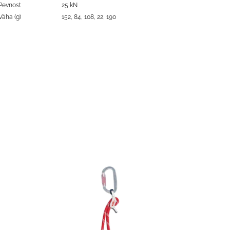
Pevnost
25 kN
Váha (g)
152, 84, 108, 22, 190