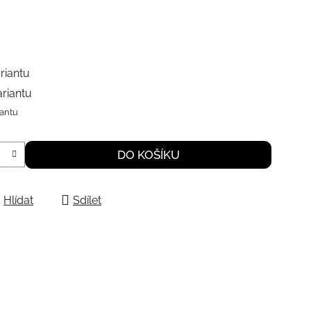
riantu
ariantu
iantu
DO KOŠÍKU
Hlídat
Sdílet