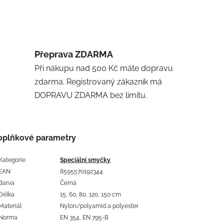
Přeprava ZDARMA
Při nákupu nad 500 Kč máte dopravu
zdarma. Registrovaný zákazník má
DOPRAVU ZDARMA bez limitu.
oplňkové parametry
Kategorie
Speciální smyčky
EAN
8595570192344
Barva
Černá
Délka
15, 60, 80, 120, 150 cm
Materiál
Nylon/polyamid a polyester
Norma
EN 354, EN 795-B