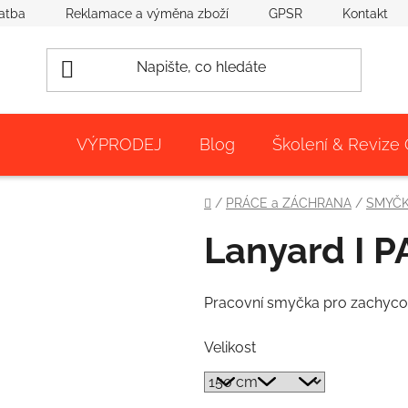
atba
Reklamace a výměna zboží
GPSR
Kontakt
VÝPRODEJ
Blog
Školení & Revize
Domů
/
PRÁCE a ZÁCHRANA
/
SMYČK
Lanyard I 
Pracovní smyčka pro zachycov
Velikost