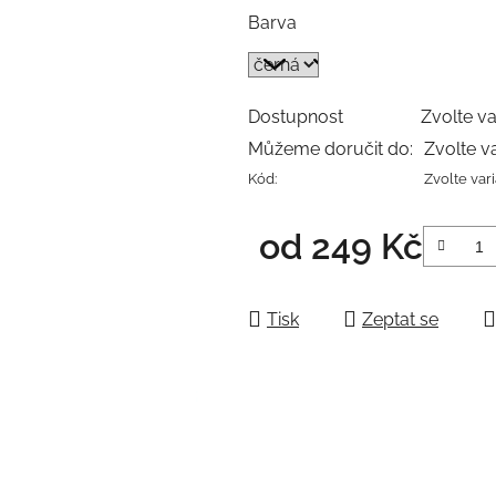
Barva
Dostupnost
Zvolte va
Můžeme doručit do:
Zvolte v
Kód:
Zvolte var
od
249 Kč
Měrná cena:
Tisk
Zeptat se