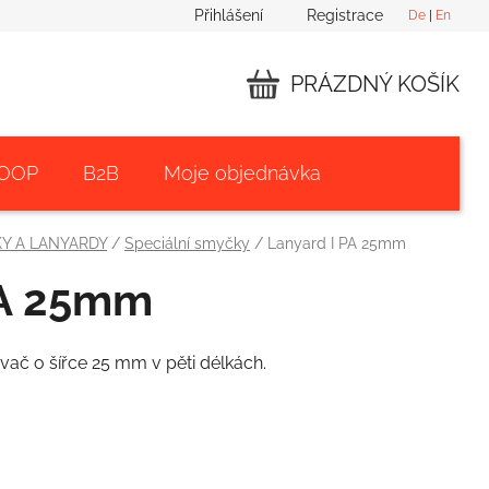
Přihlášení
Registrace
De
|
En
PRÁZDNÝ KOŠÍK
NÁKUPNÍ
KOŠÍK
 OOP
B2B
Moje objednávka
Y A LANYARDY
/
Speciální smyčky
/
Lanyard I PA 25mm
PA 25mm
ač o šířce 25 mm v pěti délkách.