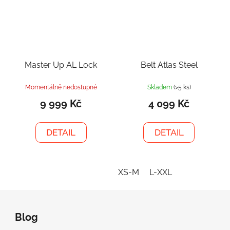
Master Up AL Lock
Belt Atlas Steel
Momentálně nedostupné
Skladem
(>5 ks)
9 999 Kč
4 099 Kč
DETAIL
DETAIL
XS-M
L-XXL
Z
á
Blog
p