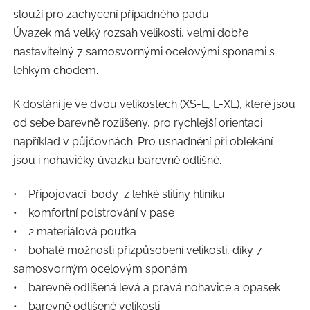
slouží pro zachycení případného pádu.
Úvazek má velký rozsah velikosti, velmi dobře
nastavitelný 7 samosvornými ocelovými sponami s
lehkým chodem.
K dostání je ve dvou velikostech (XS-L, L-XL), které jsou
od sebe barevně rozlišeny, pro rychlejší orientaci
například v půjčovnách. Pro usnadnění při oblékání
jsou i nohavičky úvazku barevně odlišné.
• Připojovací body z lehké slitiny hliníku
• komfortní polstrování v pase
• 2 materiálová poutka
• bohaté možnosti přizpůsobení velikosti, díky 7
samosvorným ocelovým sponám
• barevně odlišená levá a pravá nohavice a opasek
• barevně odlišené velikosti.