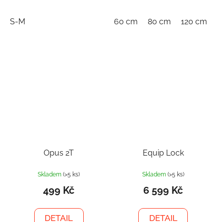
S-M
60 cm
80 cm
120 cm
1
Opus 2T
Equip Lock
Skladem
(>5 ks)
Skladem
(>5 ks)
499 Kč
6 599 Kč
DETAIL
DETAIL