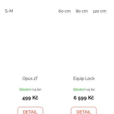
S-M
60 cm
80 cm
120 cm
1
Opus 2T
Equip Lock
Skladem
(>5 ks)
Skladem
(>5 ks)
499 Kč
6 599 Kč
DETAIL
DETAIL