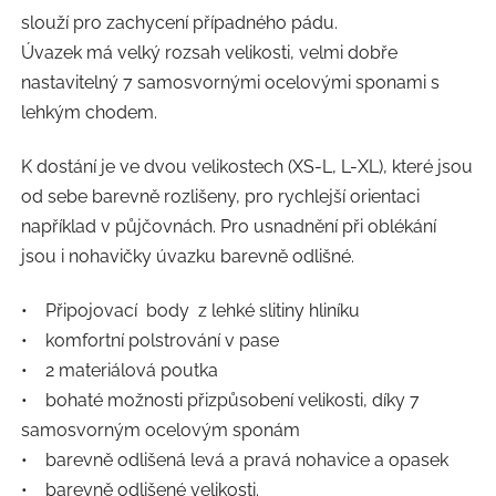
slouží pro zachycení případného pádu.
Úvazek má velký rozsah velikosti, velmi dobře
nastavitelný 7 samosvornými ocelovými sponami s
lehkým chodem.
K dostání je ve dvou velikostech (XS-L, L-XL), které jsou
od sebe barevně rozlišeny, pro rychlejší orientaci
například v půjčovnách. Pro usnadnění při oblékání
jsou i nohavičky úvazku barevně odlišné.
• Připojovací body z lehké slitiny hliníku
• komfortní polstrování v pase
• 2 materiálová poutka
• bohaté možnosti přizpůsobení velikosti, díky 7
samosvorným ocelovým sponám
• barevně odlišená levá a pravá nohavice a opasek
• barevně odlišené velikosti.