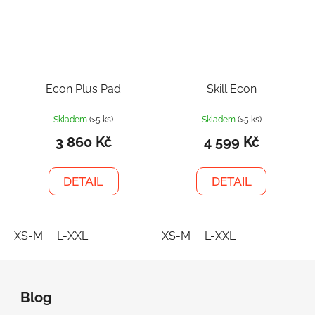
Econ Plus Pad
Skill Econ
Skladem
(>5 ks)
Skladem
(>5 ks)
3 860 Kč
4 599 Kč
DETAIL
DETAIL
XS-M
L-XXL
XS-M
L-XXL
Z
á
Blog
p