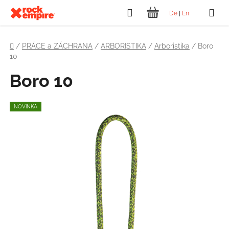
Přejít
Hledat
De
|
En
na
NÁKUPNÍ
obsah
Domů
KOŠÍK
/
PRÁCE a ZÁCHRANA
/
ARBORISTIKA
/
Arboristika
/
Boro
10
Boro 10
NOVINKA