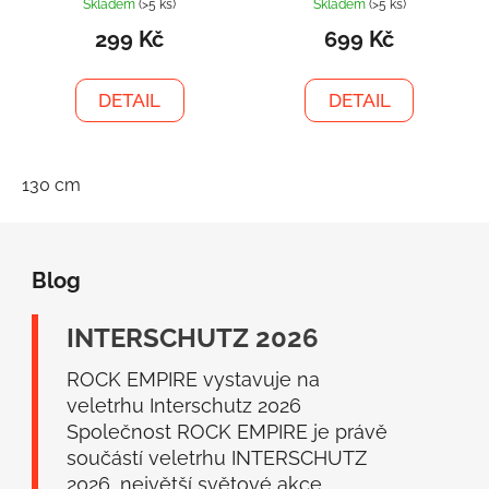
Skladem
(>5 ks)
Skladem
(>5 ks)
299 Kč
699 Kč
DETAIL
DETAIL
130 cm
Z
á
Blog
p
a
INTERSCHUTZ 2026
t
í
ROCK EMPIRE vystavuje na
veletrhu Interschutz 2026
Společnost ROCK EMPIRE je právě
součástí veletrhu INTERSCHUTZ
2026, největší světové akce