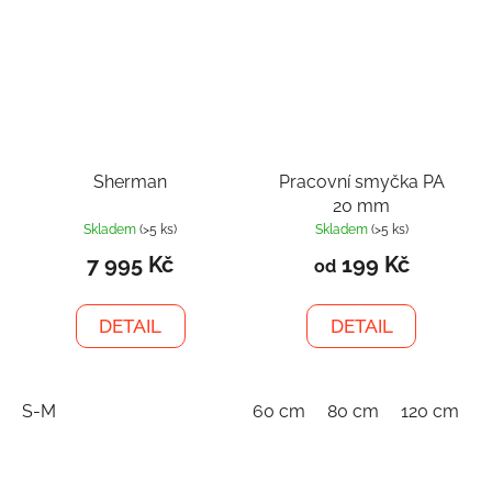
Sherman
Pracovní smyčka PA
20 mm
Skladem
(>5 ks)
Skladem
(>5 ks)
7 995 Kč
199 Kč
od
DETAIL
DETAIL
S-M
60 cm
80 cm
120 cm
1