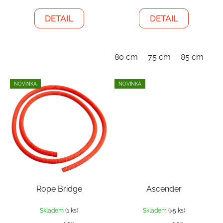
DETAIL
DETAIL
80 cm
75 cm
85 cm
NOVINKA
NOVINKA
Rope Bridge
Ascender
Skladem
(1 ks)
Skladem
(>5 ks)