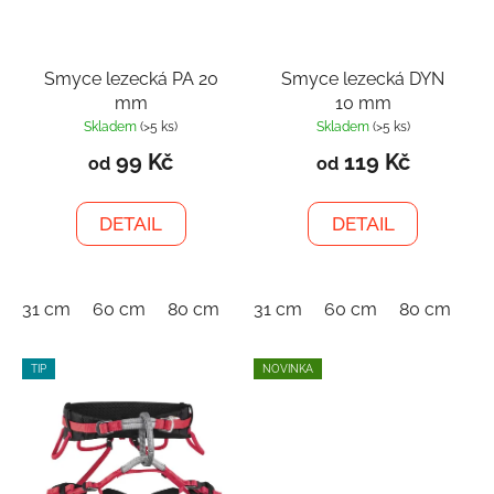
Smyce lezecká PA 20
Smyce lezecká DYN
mm
10 mm
Skladem
(>5 ks)
Skladem
(>5 ks)
99 Kč
119 Kč
od
od
DETAIL
DETAIL
31 cm
60 cm
80 cm
120 cm
31 cm
150 cm
60 cm
80 cm
180 cm
12
TIP
NOVINKA