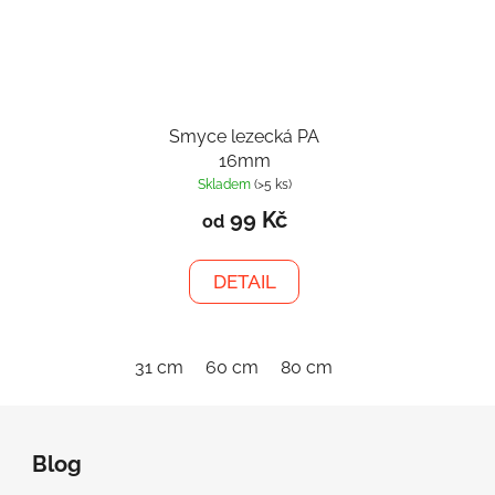
Smyce lezecká PA
16mm
Skladem
(>5 ks)
99 Kč
od
DETAIL
31 cm
60 cm
80 cm
120 cm
150 c
Z
á
Blog
p