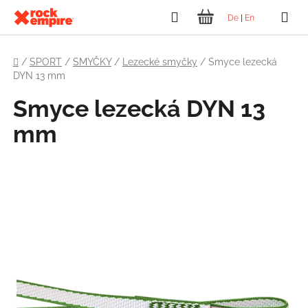
Přejít
Hledat
De
|
En
na
NÁKUPNÍ
obsah
Domů
KOŠÍK
/
SPORT
/
SMYČKY
/
Lezecké smyčky
/
Smyce lezecká
DYN 13 mm
Smyce lezecká DYN 13
mm