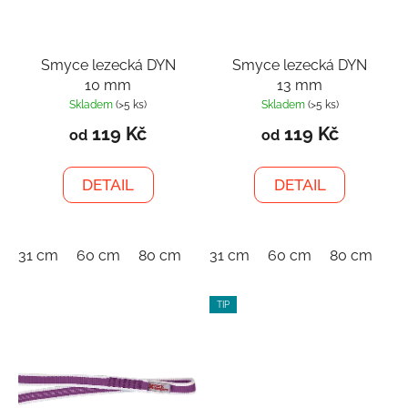
Smyce lezecká DYN
Smyce lezecká DYN
10 mm
13 mm
Skladem
(>5 ks)
Skladem
(>5 ks)
119 Kč
119 Kč
od
od
DETAIL
DETAIL
31 cm
60 cm
80 cm
120 cm
31 cm
150 cm
60 cm
80 cm
180 cm
12
TIP