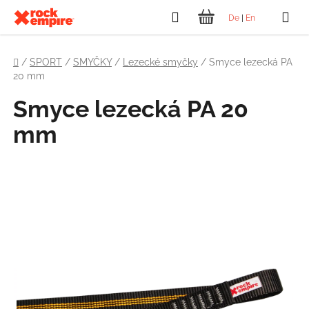
Přejít
Hledat
De
|
En
na
NÁKUPNÍ
obsah
Domů
KOŠÍK
/
SPORT
/
SMYČKY
/
Lezecké smyčky
/
Smyce lezecká PA
20 mm
Smyce lezecká PA 20
mm