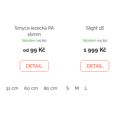
Smyce lezecká PA
Slight 1B
16mm
Skladem
(>5 ks)
Skladem
(>5 ks)
99 Kč
1 999 Kč
od
DETAIL
DETAIL
31 cm
60 cm
80 cm
120 cm
S
M
150 cm
L
180 cm