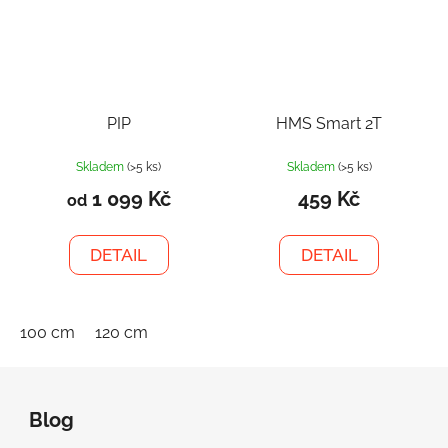
PIP
HMS Smart 2T
Skladem
(>5 ks)
Skladem
(>5 ks)
1 099 Kč
459 Kč
od
DETAIL
DETAIL
100 cm
120 cm
Z
á
Blog
p