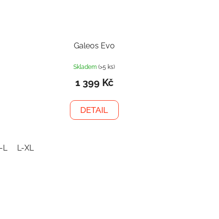
Galeos Evo
Skladem
(>5 ks)
1 399 Kč
DETAIL
-L
L-XL