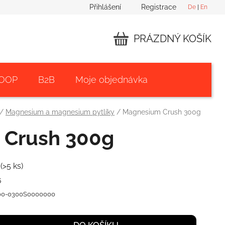
Přihlášení
Registrace
De
|
En
PRÁZDNÝ KOŠÍK
NÁKUPNÍ
KOŠÍK
 OOP
B2B
Moje objednávka
/
Magnesium a magnesium pytlíky
/
Magnesium Crush 300g
 Crush 300g
m
(>5 ks)
6
00-0300S0000000
DO KOŠÍKU