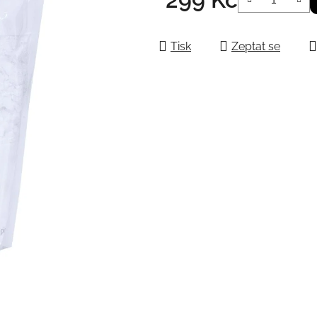
Měrná cena:
Tisk
Zeptat se