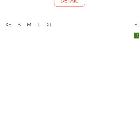
DETAIL
XS
S
M
L
XL
S
N