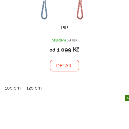
PIP
Skladem
(>5 ks)
1 099 Kč
od
DETAIL
100 cm
120 cm
N