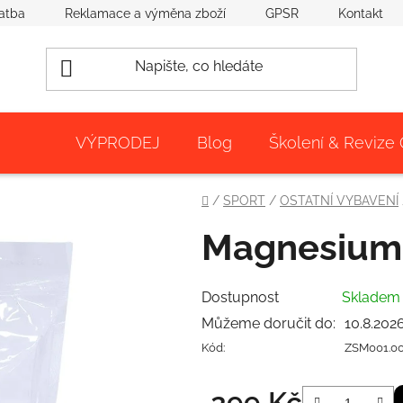
atba
Reklamace a výměna zboží
GPSR
Kontakt
VÝPRODEJ
Blog
Školení & Revize
Domů
/
SPORT
/
OSTATNÍ VYBAVENÍ
Magnesium
Dostupnost
Sklade
Můžeme doručit do:
10.8.202
Kód:
ZSM001.0
299 Kč