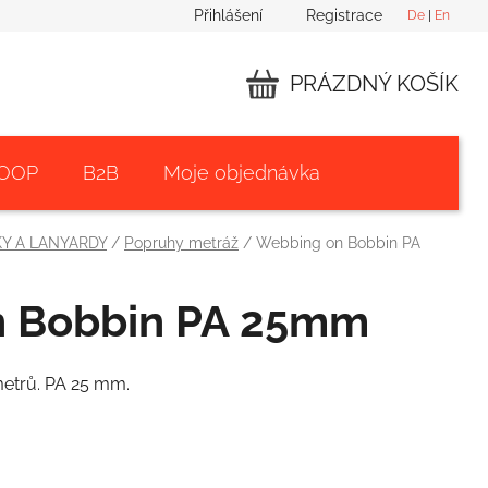
Přihlášení
Registrace
De
|
En
PRÁZDNÝ KOŠÍK
NÁKUPNÍ
KOŠÍK
 OOP
B2B
Moje objednávka
Y A LANYARDY
/
Popruhy metráž
/
Webbing on Bobbin PA
n Bobbin PA 25mm
metrů. PA 25 mm.