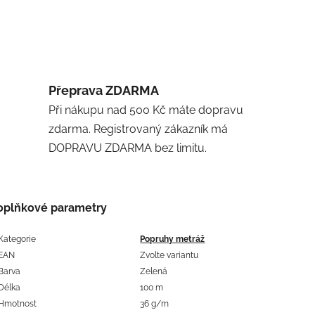
Přeprava ZDARMA
Při nákupu nad 500 Kč máte dopravu
zdarma. Registrovaný zákazník má
DOPRAVU ZDARMA bez limitu.
oplňkové parametry
Kategorie
Popruhy metráž
EAN
Zvolte variantu
Barva
Zelená
Délka
100 m
Hmotnost
36 g/m