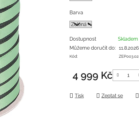
Barva
Dostupnost
Sklade
Můžeme doručit do:
11.8.2026
Kód:
ZEP003.0
4 999 Kč
Měrná cena:
Tisk
Zeptat se