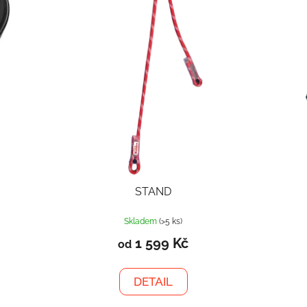
STAND
Skladem
(>5 ks)
1 599 Kč
od
DETAIL