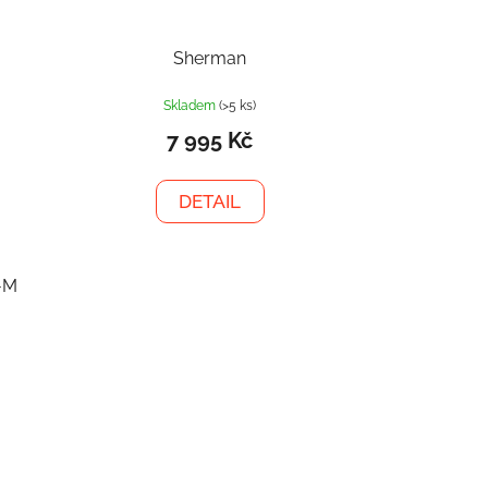
Sherman
Skladem
(>5 ks)
7 995 Kč
DETAIL
-M