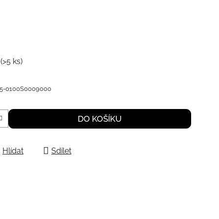
m
(>5 ks)
25-0100S0009000
DO KOŠÍKU
Hlídat
Sdílet