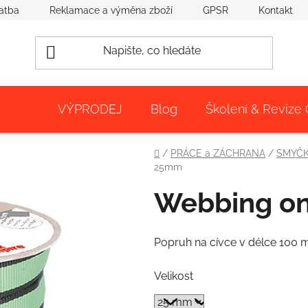
atba
Reklamace a výměna zboží
GPSR
Kontakt
VÝPRODEJ
Blog
Školení & Revize
Domů
/
PRÁCE a ZÁCHRANA
/
SMYČK
25mm
Webbing o
Popruh na cívce v délce 100 
Velikost