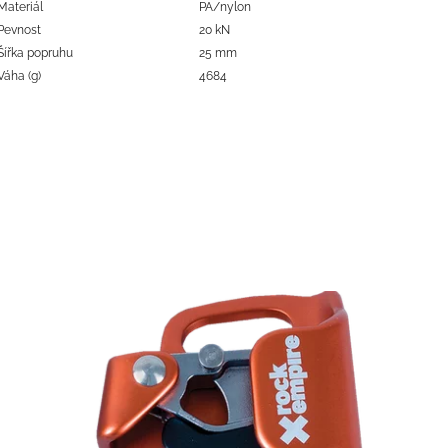
Materiál
PA/nylon
Pevnost
20 kN
Šířka popruhu
25 mm
Váha (g)
4684