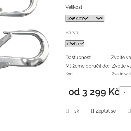
Velikost
Barva
Dostupnost
Zvolte va
Můžeme doručit do:
Zvolte v
Kód:
Zvolte var
od
3 299 Kč
Měrná cena:
Tisk
Zeptat se