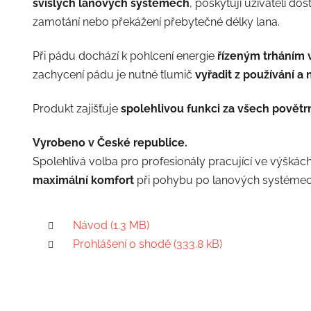
svislých lanových systémech
, poskytují uživateli do
zamotání nebo překážení přebytečné délky lana.
Při pádu dochází k pohlcení energie
řízeným trháním 
zachycení pádu je nutné tlumič
vyřadit z používání a
Produkt zajišťuje
spolehlivou funkci za všech povět
Vyrobeno v České republice.
Spolehlivá volba pro profesionály pracující ve výškách
maximální komfort
při pohybu po lanových systémec
Návod (1.3 MB)
Prohlášení o shodě (333.8 kB)