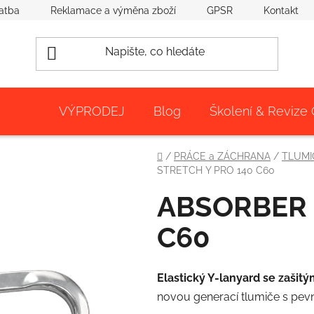
atba
Reklamace a výměna zboží
GPSR
Kontakt
VÝPRODEJ
Blog
Školení & Revize
Domů
/
PRÁCE a ZÁCHRANA
/
TLUMI
STRETCH Y PRO 140 C60
ABSORBER 
C60
Elastický Y-lanyard se zašit
novou generací tlumiče s pev