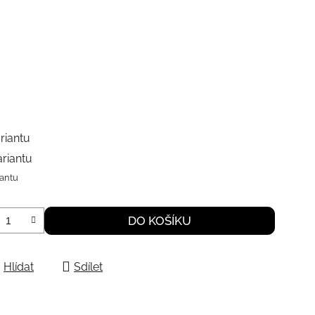
riantu
ariantu
iantu
DO KOŠÍKU
Hlídat
Sdílet