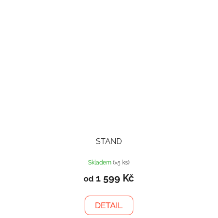
STAND
Skladem
(>5 ks)
1 599 Kč
od
DETAIL