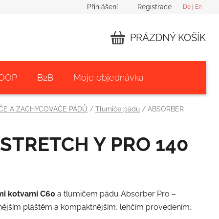
Přihlášení
Registrace
De
|
En
PRÁZDNÝ KOŠÍK
NÁKUPNÍ
KOŠÍK
 OOP
B2B
Moje objednávka
ČE A ZACHYCOVAČE PÁDŮ
/
Tlumiče pádu
/
ABSORBER
STRETCH Y PRO 140
ými kotvami C60
a tlumičem pádu Absorber Pro –
nějším pláštěm a kompaktnějším, lehčím provedením.