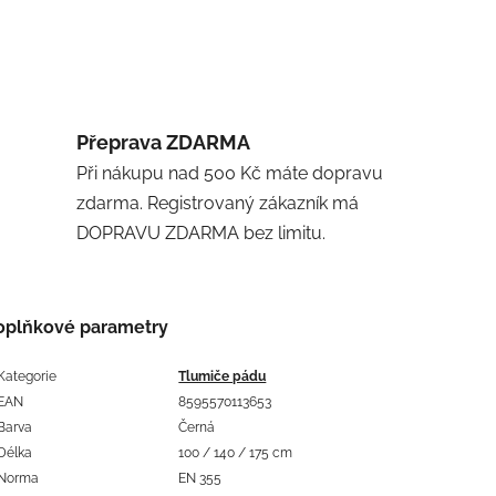
Přeprava ZDARMA
Při nákupu nad 500 Kč máte dopravu
zdarma. Registrovaný zákazník má
DOPRAVU ZDARMA bez limitu.
oplňkové parametry
Kategorie
Tlumiče pádu
EAN
8595570113653
Barva
Černá
Délka
100 / 140 / 175 cm
Norma
EN 355