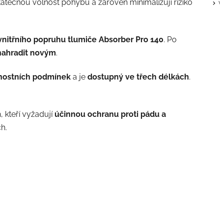
statečnou volnost pohybu a zároveň minimalizují riziko
vnitřního popruhu tlumiče Absorber Pro 140
. Po
 nahradit novým
.
rnostních podmínek
a je
dostupný ve třech délkách
.
, kteří vyžadují
účinnou ochranu proti pádu a
h.