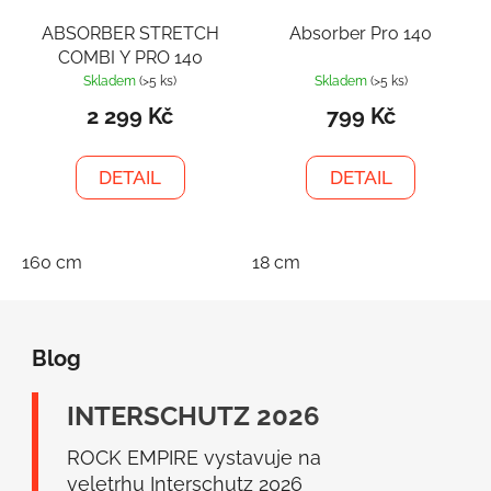
ABSORBER STRETCH
Absorber Pro 140
COMBI Y PRO 140
Skladem
(>5 ks)
Skladem
(>5 ks)
2 299 Kč
799 Kč
DETAIL
DETAIL
160 cm
18 cm
Z
á
Blog
p
a
INTERSCHUTZ 2026
t
í
ROCK EMPIRE vystavuje na
veletrhu Interschutz 2026