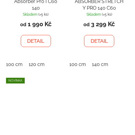
Absorber Pro I C60
ABSORBER STRETCH
140
Y PRO 140 C60
Skladem
(>5 ks)
Skladem
(>5 ks)
1 990 Kč
3 299 Kč
od
od
DETAIL
DETAIL
100 cm
120 cm
100 cm
140 cm
NOVINKA