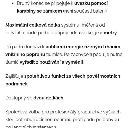
Druhý konec se připojuje k
úvazku pomocí
karabiny se zámkem
(není součástí balení).
Maximální celková délka
systému, měřená od
kotvícího bodu po bod připojení k úvazku, je
2 metry
.
Při pádu dochází k
pohlcení energie řízeným trháním
vnitřního popruhu
tlumiče. Po zachycení pádu je nutné
tlumič
vyřadit z používání a vyměnit
.
Zajišťuje
spolehlivou funkci za všech povětrnostních
podmínek
.
Dostupný ve
dvou délkách
.
Spolehlivá volba pro profesionály pracující ve výškách,
kteří potřebují účinnou ochranu proti pádu při pohybu
po lanových systémech.