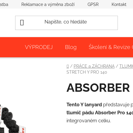
atba
Reklamace a výměna zboží
GPSR
Kontakt
VÝPRODEJ
Blog
Školení & Revize
Domů
/
PRÁCE a ZÁCHRANA
/
TLUMI
STRETCH Y PRO 140
ABSORBER 
Tento Y lanyard
představuje p
tlumič pádu Absorber Pro 14
integrovaném celku.