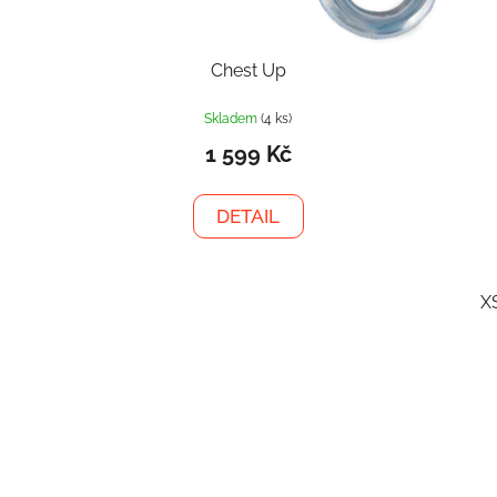
Chest Up
Skladem
(4 ks)
1 599 Kč
DETAIL
X