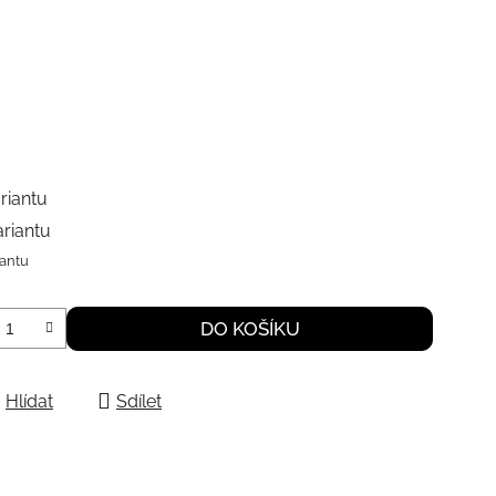
riantu
ariantu
iantu
DO KOŠÍKU
Hlídat
Sdílet