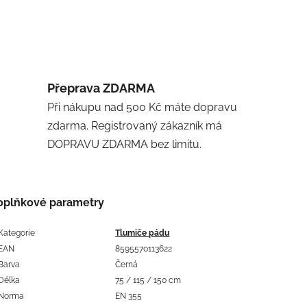
Přeprava ZDARMA
Při nákupu nad 500 Kč máte dopravu
zdarma. Registrovaný zákazník má
DOPRAVU ZDARMA bez limitu.
oplňkové parametry
Kategorie
Tlumiče pádu
EAN
8595570113622
Barva
Černá
Délka
75 / 115 / 150 cm
Norma
EN 355