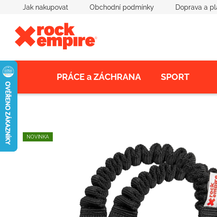
Přejít
Jak nakupovat
Obchodní podmínky
Doprava a pl
na
obsah
PRÁCE a ZÁCHRANA
SPORT
NOVINKA