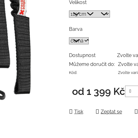
Velikost
Barva
Dostupnost
Zvolte va
Můžeme doručit do:
Zvolte v
Kód:
Zvolte var
od
1 399 Kč
Měrná cena:
Tisk
Zeptat se