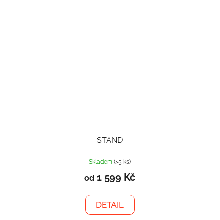
STAND
Skladem
(>5 ks)
1 599 Kč
od
DETAIL