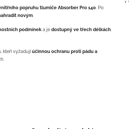
vnitřního popruhu tlumiče Absorber Pro 140
. Po
 nahradit novým
.
rnostních podmínek
a je
dostupný ve třech délkách
.
, kteří vyžadují
účinnou ochranu proti pádu a
h.