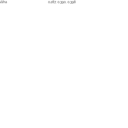
Váha
0.287, 0.390, 0.398