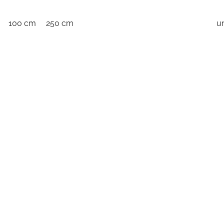
100 cm
250 cm
u