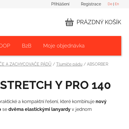
Přihlášení
Registrace
De
|
En
PRÁZDNÝ KOŠÍK
NÁKUPNÍ
KOŠÍK
 OOP
B2B
Moje objednávka
ČE A ZACHYCOVAČE PÁDŮ
/
Tlumiče pádu
/
ABSORBER
STRETCH Y PRO 140
raktické a kompaktní řešení, které kombinuje
nový
0
se
dvěma elastickými lanyardy
v jednom